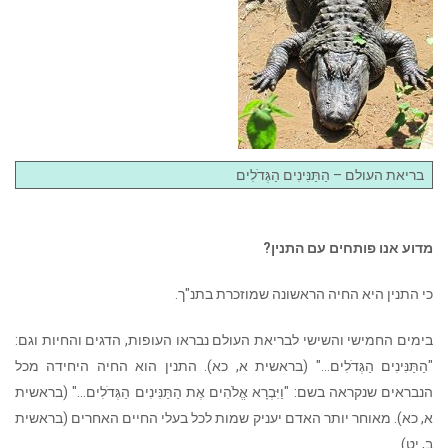
בריאת העולם – הַתַּנִּינִים הַגְּדֹלִים
מדוע אנו פותחים עם התנין?
כי התנין היא החיה הראשונה שמוזכרת בתנ"ך.
בימים החמישי והשישי לבריאת העולם נבראו העופות, הדגים והחיות וגם:
"הַתַּנִּינִים הַגְּדֹלִים…" (בראשית א, כא). התנין הוא החיה היחידה מכל
הנבראים שנקראה בשם: "וַיִּבְרָא אֱלֹהִים אֶת הַתַּנִּינִים הַגְּדֹלִים…" (בראשית
א, כא). מאוחר יותר האדם יעניק שמות לכל בעלי החיים האחרים (בראשית
ב, יט).