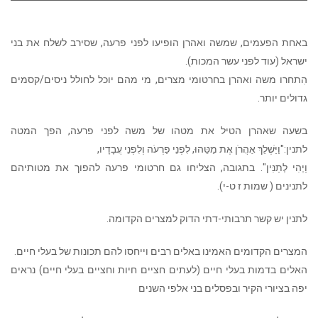
באחת הפעמים, שמשה ואהרן הופיעו לפני פרעה, שסירב לשלח את בני
ישראל (עוד לפני עשר המכות).
הִתחרו משה ואהרן בחרטומי מצרים, מי מהם יוכל לחולל ניסים/קסמים
גדולים יותר.
בשעה שאהרן הטיל את מטהו של משה לפני פרעה, הפך המטה
לתנין:"וַיַּשְׁלֵךְ אַהֲרֹן אֶת מַטֵּהוּ, לִפְנֵי פַרְעֹה וְלִפְנֵי עֲבָדָיו,
וַיְהִי לְתַנִּין". בתגובה, הצליחו גם חרטומי פרעה להפוך את מטותיהם
לתנינים ( שמות ז ט-י).
לתנין יש קשר תרבותי-דתי הדוק למצרים הקדומה.
המצרים הקדומים האמינו באלים רבים וייחסו להם תכונות של בעלי חיים.
האלים בדמות בעלי חיים (לעתים חציים חיות וחציים בעלי חיים) נראים
יפה בציורי הקיר ובפסלים בני אלפי השנים