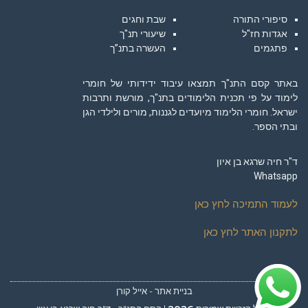
סיפורי התורה
שבת וחגים
אגדות חז"ל
שיעורי תנ"ך
פתגמים
העשרה בתנ”ך
באתר קסם התנ"ך תמצאו עיבוד ידידותי של חומרי
לימוד על פי תכנית הלימודים בתנ"ך, מורשת ותרבות
ישראל. חומרי הלימוד מיועדים לגננות, מורים ולילדי הגן
ובתי הספר.
ד"ר חיה שרגא בן איון
Whatsapp
לעמוד התמיכה לחץ כאן
לתקנון האתר לחץ כאן
גלילה
בניית אתר - אייל קורן