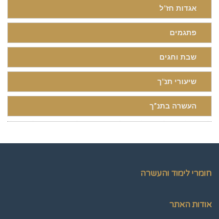
אגדות חז"ל
פתגמים
שבת וחגים
שיעורי תנ"ך
העשרה בתנ”ך
חומרי לימוד והעשרה
אודות האתר