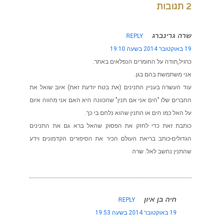
2 תגובות
שרה גרינברג
REPLY
19 באוקטובר 2014 בשעה 19:10
כרגיל,תודה על החומרים הנפלאים באתר.
אני משתמשת בהם בגן.
עוד העשרה בעניין התנינים (את בטח יודעת זאת) איוב שואל את
החברים שלו "הים אני אם תנין" שהכוונה היא האם אני מהווה איום
על האל כמו הים או התנין שהוא נלחם בי כך.
כותבת זאת כדי לחזק את הפסוק שהאל ברא גם את התנינים
הגדולים-כותב בריאת העולם הכיר את הסיפורים הקדמונים וידע
שהתנין נחשב לאל. שרה
חיה בן איון
REPLY
19 באוקטובר 2014 בשעה 19:53