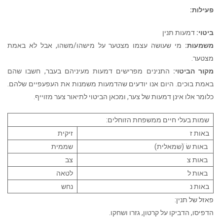
פעילות:
ביטוי:
דמעות תנין
משמעות:
מי שעושה עצמו מצטער על מישהו/משהו, אבל לא באמת
מצטער.
מקור הביטוי:
התנינים מפרישים דמעות מעיניהם בעבר, חשבו שהם
באמת בוכים. היום אנו יודעים שהדמעות משמנות את העפעפיים שלהם.
כלומר אלו אינן דמעות של צער, ומכאן הביטוי לתיאור צער מזוייף.
שמות בעלי חיים ממשפחת הזוחלים:
באות ז
זיקית
באות שׂ ׁ(שמאלית)
שממית
באות צ
צב
באות ל
לטאה
באות נ
נחש
פאזל של תנין:
הדפיסו, הדביקו על קרטון, גזרו ושחקו.