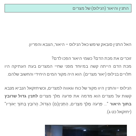
התנין והיאור (הנילוס) של מצרים
האל התנין סובאק שימש כאל הנילוס – היאור, הצבא והפריון.
זוכרים את מכת הדם? כשמי היאור הפכו לדם?
מכת הדם הייתה קשה במיוחד מפני שחיי המצרים בעת העתיקה היו
תלויים בנילוס (יאור מצרים). הוא היה מקור המים היחידי והחשוב שלהם.
הנילוס –והתנין היוו מקור של כוח וגאווה למצרים, וכשיחזקאל הנביא מנבא
קשות על מצרים הוא מדמה את פרעה מלך מצרים
לתנין גדול שרובץ
בתוך היאור
"… פַּרְעֹה מֶלֶךְ מִצְרַיִם, הַתַּנִּין(ם) הַגָּדוֹל, הָרֹובֵץ בְּתוֹךְ יְאֹורָיו"
(יחזקאל כט ג).