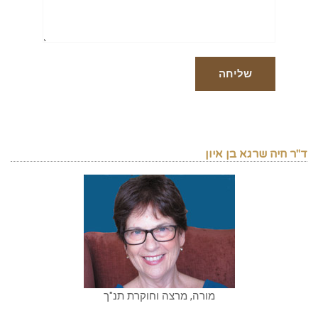
ד"ר חיה שרגא בן איון
מורה, מרצה וחוקרת תנ"ך