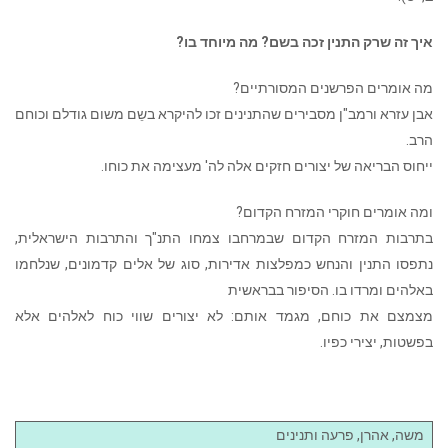
איך זה שרק התנין זכה בשם? מה מיוחד בו?
מה אומרים הפרשנים המסורתיים?
אבן עזרא ורמב"ן מסבירים שהתנינים זכו להיקרא בשֵם משום גודלם וכוחם
הרב.
ייחוס הבריאה של יצורים חזקים אלה לה' מעצימה את כוחו.
ומה אומרים חוקרי המזרח הקדום?
בתרבות המזרח הקדום שבמרחבו צמחו התנ"ך והתרבות הישראלית,
נתפסו התנין והנחש כמפלצות אדירות, סוג של אלים קדמונים, שנלחמו
באלהים ומרדו בו. הסיפור בבראשית
מצמצם את כוחם, מגמד אותם: לא יצורים שווי כוח לאלהים אלא
בפשטות, יצירי כפיו.
משה, אהרן, פרעה ותנינים