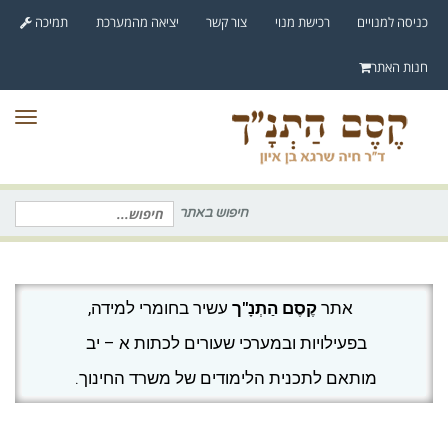
לתוכן
כניסה למנויים
רכישת מנוי
צור קשר
יציאה מהמערכת
תמיכה
חנות האתר
תפר
חיפוש באתר
חיפוש
עבור:
אתר
קֶסֶם הַתְנָ"ך
עשיר בחומרי למידה,
בפעילויות ובמערכי שעורים לכתות א – יב
מותאם לתכנית הלימודים של משרד החינוך.