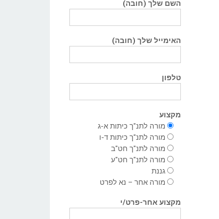
השם שלך (חובה)
האימייל שלך (חובה)
טלפון
מקצוע
מורה לתנ"ך כיתות א-ג
מורה לתנ"ך כיתות ד-ו
מורה לתנ"ך חט"ב
מורה לתנ"ך חט"ע
גננת
מורה אחר – נא לפרט
מקצוע אחר-פרט/י