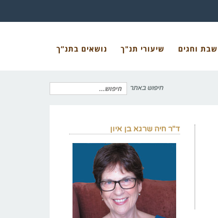
שבת וחגים
שיעורי תנ"ך
נושאים בתנ”ך
חיפוש באתר
חיפוש
ד"ר חיה שרגא בן איון
עבור: