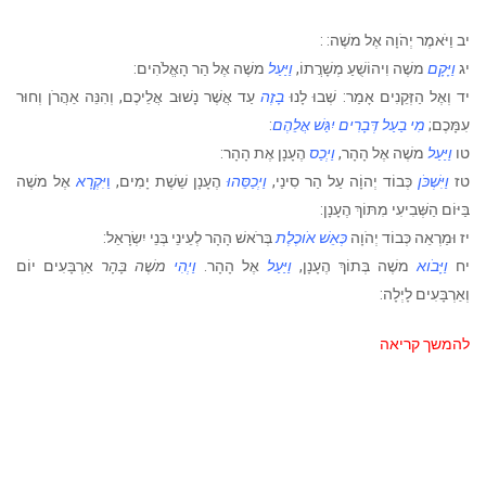
יב
וַיֹּאמֶר יְהֹוָה אֶל משֶׁה: :
יג
וַיָּקָם
משֶׁה וִיהוֹשֻׁעַ מְשָׁרֲתוֹ,
וַיַּעַל
משֶׁה אֶל הַר הָאֱלֹהִים:
יד
וְאֶל הַזְּקֵנִים אָמַר: שְׁבוּ לָנוּ
בָזֶה
עַד אֲשֶׁר נָשׁוּב אֲלֵיכֶם, וְהִנֵּה אַהֲרֹן וְחוּר
עִמָּכֶם;
מִי בַעַל דְּבָרִים יִגַּשׁ אֲלֵהֶם
:
טו
וַיַּעַל
משֶׁה אֶל הָהָר,
וַיְכַס
הֶעָנָן אֶת הָהָר:
טז
וַיִּשְׁכֹּן
כְּבוֹד יְהוָֹה עַל הַר סִינַי,
וַיְכַסֵּהוּ
הֶעָנָן שֵׁשֶׁת יָמִים,
וַ
יִּקְרָא
אֶל משֶׁה
בַּיּוֹם הַשְּׁבִיעִי מִתּוֹךְ הֶעָנָן:
יז
וּמַרְאֵה כְּבוֹד יְהֹוָה
כְּאֵשׁ אֹוכֶלֶת
בְּרֹאשׁ הָהָר לְעֵינֵי בְּנֵי יִשְׂרָאֵל:
יח
וַיָּבֹוא
משֶׁה בְּתוֹךְ הֶעָנָן,
וַיַּעַל
אֶל הָהָר.
וַיְהִי
משֶׁה בָּהָר
אַרְבָּעִים יוֹם
וְאַרְבָּעִים לָיְלָה:
להמשך קריאה