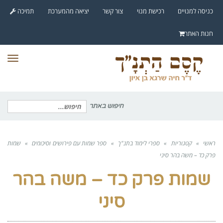
לתוכן
כניסה למנויים
רכישת מנוי
צור קשר
יציאה מהמערכת
תמיכה
חנות האתר
תפר
חיפוש באתר
חיפוש
עבור:
ראשי
»
קטגוריות
»
ספרי לימוד בתנ"ך
»
ספר שמות עם פירושים וסיכומים
»
שמות
פרק כד – משה בהר סיני
שמות פרק כד – משה בהר
סיני