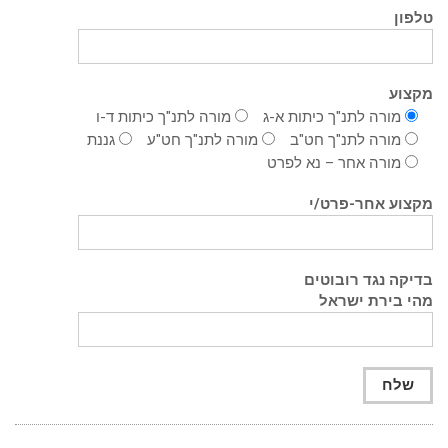
טלפון
מקצוע
מורה לתנ"ך כיתות א-ג
מורה לתנ"ך כיתות ד-ו
מורה לתנ"ך חט"ב
מורה לתנ"ך חט"ע
גננת
מורה אחר – נא לפרט
מקצוע אחר-פרט/י
בדיקה נגד רובוטים
מהי בירת ישראל