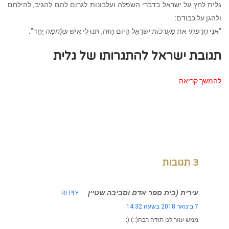
גלית לחץ על ישראל בדברי השפלה ועלבונות לגרום להם להגיב, להילחם
ולהגן על כבודם:
"אֲנִי
חֵרַפְתִּי
אֶת
מַעַרְכוֹת יִשְׂרָאֵל
הַיּוֹם הַזֶּה, תְּנוּ לִי אִישׁ
וְנִלָּחֲמָה
יָחַד"
.
תגובת ישראל להתגרותו של גלית
להמשך קריאה
3 תגובות
עירית (בית ספר אדם וסביבה שטיין
REPLY
7 בינואר 2018 בשעה 14:32
ממש עוזר לנו תודה רבה(::) (;