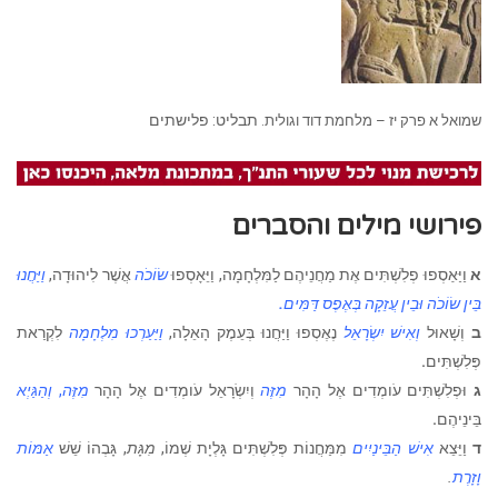
תבליט: פלישתים
שמואל א פרק יז – מלחמת דוד וגולית.
פירושי מילים והסברים
א
וַיַּאַסְפוּ פְלִשְׁתִּים אֶת מַחֲנֵיהֶם לַמִּלְחָמָה, וַיֵּאָסְפוּ
שׂוֹכֹה
אֲשֶׁר לִיהוּדָה,
וַיַּחֲנוּ
בֵּין
שׂוֹכֹה וּבֵין עֲזֵקָה בְּאֶפֶס דַּמִּים
.
ב
וְשָׁאוּל
וְאִישׁ יִשְׂרָאֵל
נֶאֶסְפוּ וַיַּחֲנוּ בְּעֵמֶק הָאֵלָה,
וַיַּעַרְכוּ מִלְחָמָה
לִקְרַאת
פְּלִשְׁתִּים
.
ג
וּפְלִשְׁתִּים עֹומְדִים אֶל הָהָר
מִזֶּה
וְיִשְׂרָאֵל עֹומְדִים אֶל הָהָר
מִזֶּה
,
וְהַגַּיְא
בֵּינֵיהֶם
.
ד
וַיֵּצֵא
אִישׁ הַבֵּינַיִים
מִמַּחֲנוֹת פְּלִשְׁתִּים גָּלְיָת שְׁמוֹ,
מִגָּת
, גָּבְהוֹ שֵׁשׁ
אַמּוֹת
וָזָרֶת
.