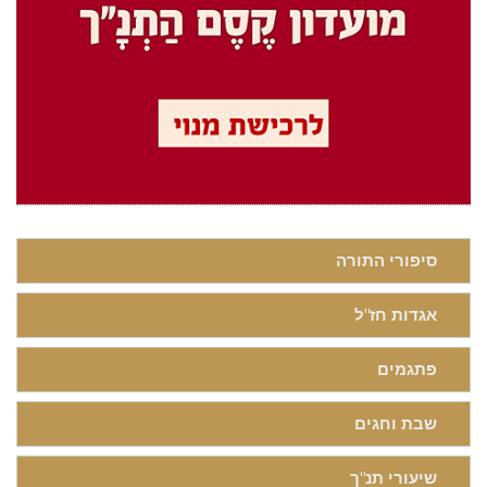
סיפורי התורה
אגדות חז"ל
פתגמים
שבת וחגים
שיעורי תנ"ך