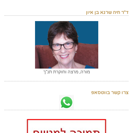
ד"ר חיה שרגא בן איון
מורה, מרצה וחוקרת תנ"ך
צרו קשר בווטסאפ