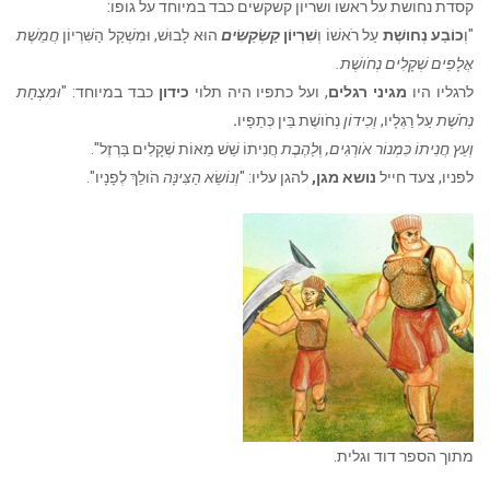
קסדת נחושת על ראשו ושריון קשקשים כבד במיוחד על גופו:
"וְ
כוֹבַע נְחושֶׁת
עַל רֹאשׁוֹ וְ
שִׁרְיוֹן
קַשְׂקַשִּׂים
הוּא לָבוּשׁ, וּמִשְׁקַל הַשִּׁרְיוֹן
חֲמֵשֶׁת
אֲלָפִים
שְׁקָלִים נְחֹושֶׁת.
לרגליו היו
מגיני רגלים
, ועל כתפיו היה תלוי
כידון
כבד במיוחד: "
וּמִצְחַת
נְחֹשֶׁת
עַל רַגְלָיו,
וְכִידוֹן
נְחֹושֶׁת בֵּין כְּתֵפָיו
.
וְעֵץ חֲנִיתוֹ כִּמְנוֹר אֹורְגִים,
וְ
לַהֶבֶת
חֲנִיתוֹ שֵׁשׁ מֵאוֹת שְׁקָלִים בַּרְזֶל".
לפניו, צעד חייל
נושא מגן,
להגן עליו: "
וְנוֹשֵׂא הַצִּינָּה
הֹולֵךְ לְפָנָיו".
מתוך הספר דוד וגלית.