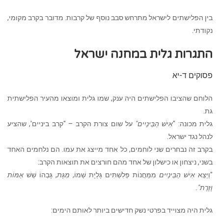
בין הפלישתים לישראל מתרחש סבב נוסף של קרבות. מדובר בקרב מקומי,
נקודתי.
התגרות גלית במחנה ישראל
פסוקים ד-יא
הלוחם שהציבו הפלישתים היה ענק, שמו גלית ומוצאו מהעיר הפלישתית
גת.
גלית מכונה: "
אִישׁ הַבֵּינַיִים"
על שום צורת הקרב – "קרב ביניים', שהציע
לנהל נגד ישראל.
בקרב זה נבחרים שני לוחמים, כל אחד מייצג את עמו. הם נלחמים האחד
בשני, ניצחון או כישלון של אחד מהם חורצים את תוצאות הקרב:
"וַיֵּצֵא
אִישׁ הַבֵּינַיִים
מִמַּחֲנוֹת פְּלִשְׁתִּים גָּלְיָת שְׁמוֹ,
מִגָּת
, גָּבְהוֹ שֵׁשׁ
אַמּוֹת
וָזָרֶת
".
גלית היה מצוייד בפרטי נשק חדישים ביותר לאותם הימים: