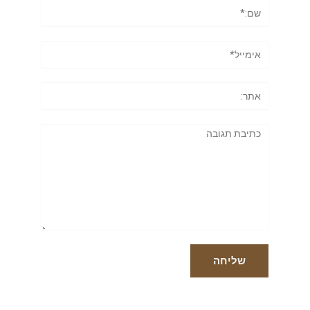
שם:*
אימייל*
אתר:
תגובה