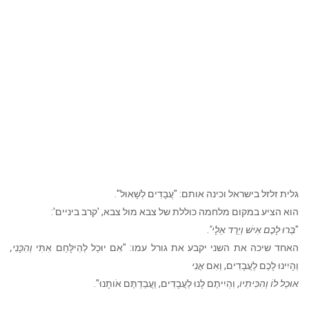
גלית זלזל בישראל וכינה אותם: "עֲבָדִים לְשָׁאוּל".
הוא הציע במקום מלחמה כוללת של צבא מול צבא, 'קרב ביניים':
"
בְּרוּ לָכֶם אִישׁ וְיֵרֵד אֵלָי"
.
האחד שיכה את השני יקבע את גורל עמו: "אִם יוּכַל לְהִילָּחֵם אִתִּי
וְהִכָּנִי,
וְהָיִינוּ לָכֶם לַעֲבָדִים, וְאִם
אֲנִי
אוּכַל לוֹ וְהִכִּיתִיו
, וִהְיִיתֶם לָנוּ לַעֲבָדִים, וַעֲבַדְתֶּם אֹותָנוּ".