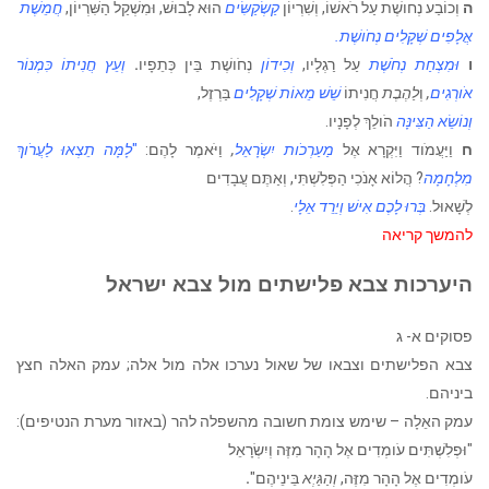
ה
וְכוֹבַע נְחושֶׁת עַל רֹאשׁוֹ, וְשִׁרְיוֹן
קַשְׂקַשִּׂים
הוּא לָבוּשׁ, וּמִשְׁקַל הַשִּׁרְיוֹן,
חֲמֵשֶׁת
אֲלָפִים שְׁקָלִים נְחֹושֶׁת.
ו
וּמִצְחַת נְחֹשֶׁת
עַל רַגְלָיו,
וְכִידוֹן
נְחֹושֶׁת בֵּין כְּתֵפָיו
.
וְעֵץ חֲנִיתוֹ כִּמְנוֹר
אֹורְגִים
,
וְ
לַהֶבֶת
חֲנִיתוֹ
שֵׁשׁ מֵאוֹת שְׁקָלִים
בַּרְזֶל,
וְנוֹשֵׂא הַצִּינָּה
הֹולֵךְ לְפָנָיו.
ח
וַיַּעֲמֹוד וַיִּקְרָא אֶל
מַעַרְכֹות יִשְׂרָאֵל
,
וַיֹּאמֶר לָהֶם:
"
לָמָּה תֵצְאוּ לַעֲרֹוךְ
מִלְחָמָה
? הֲלוֹא אָנֹכִי הַפְּלִשְׁתִּי, וְאַתֶּם עֲבָדִים
לְשָׁאוּל.
בְּרוּ לָכֶם אִישׁ וְיֵרֵד אֵלָי
.
להמשך קריאה
היערכות צבא פלישתים מול צבא ישראל
פסוקים א- ג
צבא הפלישתים וצבאו של שאול נערכו אלה מול אלה; עמק האלה חצץ
ביניהם.
עמק האֵלָה – שימש צומת חשובה מהשפלה להר (באזור מערת הנטיפים):
"וּפְלִשְׁתִּים עֹומְדִים אֶל הָהָר מִזֶּה וְיִשְׂרָאֵל
עֹומְדִים אֶל הָהָר מִזֶּה,
וְהַגַּיְא
בֵּינֵיהֶם"
.