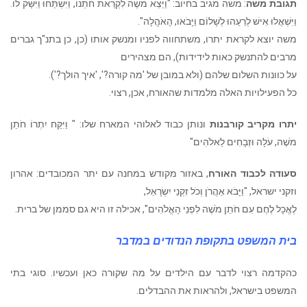
תגובת משה
: משה מגיב בחיוב: "וַיֵּצֵא מֹשֶׁה לִקְרַאת חֹתְנוֹ, וַיִּשְׁתַּחוּ וַיִּשַּׁק לוֹ.
וַיִּשְׁאֲלוּ אִישׁ לְרֵעֵהוּ לְשָׁלוֹם וַיָּבֹאוּ, הָאֹהֱלָה".
משה יוצא לקראת יתרו, משתחווה לפניו ומנשק אותו (כן, כן בתנ"ך גברים
מרבים להתנשק כאות לידידות), הם מצהירים
על כוונות השלום שלהם (ולא במובן של 'מה קורה?', 'איך הולך?').
כל הפעילויות האלה מלמדות שהאורח, אכן, רצוי.
יתרו מקריב קורבנות
ונותן כבוד לאלוהי המארח שלו: " וַיִּקַּח יִתְרוֹ חֹתֵן
מֹשֶׁה, עֹלָה וּזְבָחִים לֵאלֹהִים"
סעודה לכבוד האורח
, באזור מקודש במחנה עם יתר המכובדים: אהרון
וזקני ישראל, "וַיָּבֹא אַהֲרֹן וְכֹל זִקְנֵי יִשְׂרָאֵל,
לֶאֱכָל לֶחֶם עִם חֹתֵן מֹשֶׁה לִפְנֵי הָאֱלֹהִים", אכילה זו היא גם סממן של ברית.
בית המשפט בתקופת הנדודים במדבר
כהקדמה רצוי לדבר עם הילדים על מה שקורה כאן ועכשיו. סוגי בתי
המשפט בישראל, ולהראות את ההבדלים.