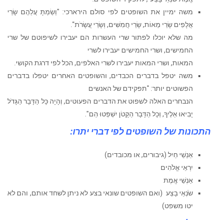
משה ימיין את השופטים לפי סולם הירארכי: "וְשַׂמְתָּ עֲלֵהֶם שָׂרֵי
אֲלָפִים שָׂרֵי מֵאוֹת, שָׂרֵי חֲמִשִּׁים, וְשָׂרֵי עֲשָׂרֹת".
מה שלא יוכלו לפתור שרי העשרות הם יעבירו לשיפוטם של שרי
החמישים, ושרי החמישים יעבירו לשרי
המאות, ושרי המאות יעבירו לשרי האלפים, הכל לפי דרגת הקושי.
משה יטפל בדברים הכבדים, והשופטים האחרים יטפלו בדברים
הפשוטים יותר: "תפקידם של האנשים
הנבחרים האלה לשפוט את הדברים הפעוטים, וְהָיָה כָּל הַדָּבָר הַגָּדֹל
יָבִיאוּ אֵלֶיךָ, וְכָל הַדָּבָר הַקָּטֹן יִשְׁפְּטוּ הֵם".
התכונות של השופטים לפי דברי יתרו:
אַנְשֵׁי חַיִל (גיבורים, או מכובדים)
יִרְאֵי אֱלֹהִים
אַנְשֵׁי אֱמֶת
שֹׂנְאֵי בָצַע (ואם השופטים שונאי בצע לא ניתן לשחד אותם, והם לא
יטו משפט)