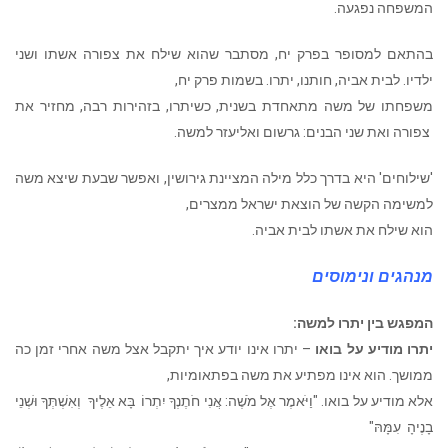
המשפחה נפגעה.
בהתאם למסופר בפרק יח, מסתבר שהוא שילח את צפורה אשתו ושני
ילדיו. לבית אביה, חותנו, יתרו. בשמות פרק יח,
משפחתו של משה מתאחדת בשנית, כשיתרו, בזהירות רבה, מחזיר את
צפורה ואת שני הבנים: גרשום ואליעזר למשה.
'שילוחים' היא בדרך כלל מילה המציינת גירושין, ואפשר שבעת שיצא משה
למשימה הקשה של הוצאת ישראל ממצרים,
הוא שילח את אשתו לבית אביה.
מנהגים ונימוסים
המפגש בין יתרו למשה:
יתרו מודיע על בואו
– יתרו אינו יודע איך יתקבל אצל משה אחרי זמן כה
ממושך. הוא אינו מפתיע את משה בפתאומיות,
אלא מודיע על בואו. "וַיֹּאמֶר אֶל מֹשֶׁה: אֲנִי חֹתֶנְךָ יִתְרוֹ בָּא אֵלֶיךָ וְאִשְׁתְּךָ וּשְׁנֵי
בָנֶיהָ עִמָּהּ"