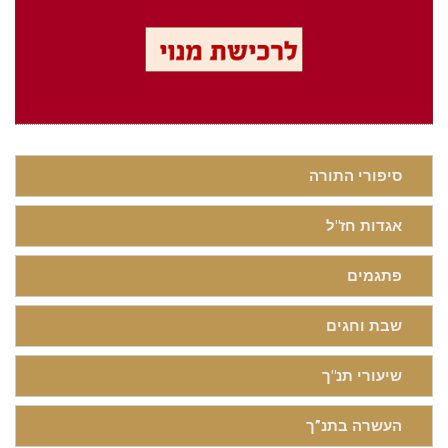
סיפורי התורה
אגדות חז"ל
פתגמים
שבת וחגים
שיעורי תנ"ך
העשרה בתנ”ך