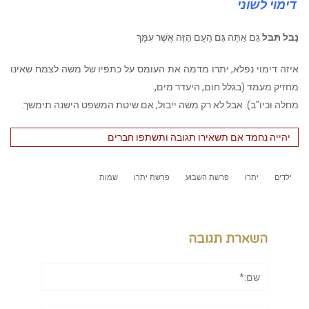
דימוי לשוני
נָבֹל תִּבֹּל
גַּם אַתָּה גַּם הָעָם הַזֶּה אֲשֶׁר עִמָּךְ
איזה דימוי נפלא, יתרו מדמה את העומס על כתפיו של משה לצמח שאינו
מחזיק מעמד (בגלל חום, היעדר מים,
מחלה וכיו"ב). אבל לא רק משה ייבול, אם שיטת המשפט הישנה תימשך.
יהייה נחמד אם תשאירו תגובה ותשתפו חברים
ילדים
יתרו
פרשת השבוע
פרשת יתרו
שמות
השארת תגובה
שם:*