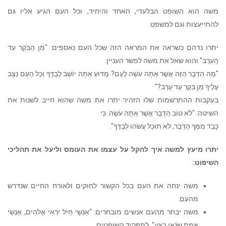
משה הוא השופט הבלעדי, האחד והיחיד, וכל העם הגיע אליו גם
להתייעצות וגם למשפט.
יתרו נדהם כשראה את המראה הזה שכל העם נאספים: "מִן הַבֹּקֶר עַד
הָעָרֶב" והוא שאל את משה לפשר העניין:
"מָה הַדָּבָר הַזֶּה אֲשֶׁר אַתָּה עֹשֶׂה לָעָם? מַדּוּעַ אַתָּה יוֹשֵׁב לְבַדֶּךָ וְכָל הָעָם נִצָּב
עָלֶיךָ מִן בֹּקֶר עַד עָרֶב?"
בעקבות ההתרשמות שלו הזהיר יתרו את משה שהוא חייב לשנות את
השיטה: "לֹא טוֹב הַדָּבָר אֲשֶׁר אַתָּה עֹשֶׂה. כִּי
כָבֵד מִמְּךָ הַדָּבָר, לֹא תוּכַל עֲשֹׂהוּ לְבַדֶּךָ".
יתרו מיעץ למשה איך להקל על עצמו את העומס וליעל את תהליכי
השיפוט:
משה ינחה את העם בכל הקשור לחוקים ולאורח החיים שנדרש
מהעם.
משה יבחר מהעם אנשים מובחרים: "אַנְשֵׁי חַיִל יִרְאֵי אֱלֹהִים, אַנְשֵׁי
אֱמֶת שֹׂנְאֵי בָצַע", לתפקיד השופטים.