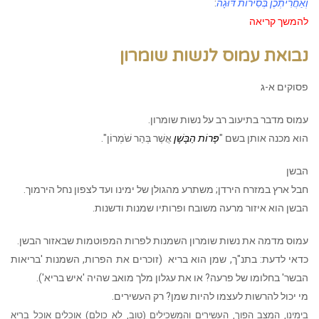
וְאַחֲרִיתְכֶן בְּסִירוֹת דּוּגָה
:
להמשך קריאה
נבואת עמוס לנשות שומרון
פסוקים א-ג
עמוס מדבר בתיעוב רב על נשות שומרון.
הוא מכנה אותן בשם "
פָּרוֹת הַבָּשָׁן
אֲשֶׁר בְּהַר שֹׁמְרוֹן".
הבשן
חבל ארץ במזרח הירדן; משתרע מהגולן של ימינו ועד לצפון נחל הירמוך.
הבשן הוא איזור מרעה משובח ופרותיו שמנות ודשנות.
עמוס מדמה את נשות שומרון השמנות לפרות המפוטמות שבאזור הבשן.
כדאי לדעת: בתנ"ך, שמן הוא בריא (זוכרים את הפרות, השמנות 'בריאות
הבשר' בחלומו של פרעה? או את עגלון מלך מואב שהיה 'איש בריא').
מי יכול להרשות לעצמו להיות שמן? רק העשירים.
בימינו, המצב הפוך, העשירים והמשכילים (טוב, לא כולם) אוכלים אוכל בריא