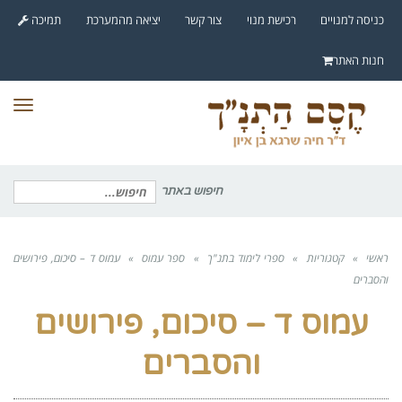
לתוכן
כניסה למנויים
רכישת מנוי
צור קשר
יציאה מהמערכת
תמיכה
חנות האתר
תפר
חיפוש באתר
חיפוש
עבור:
ראשי
»
קטגוריות
»
ספרי לימוד בתנ"ך
»
ספר עמוס
»
עמוס ד – סיכום, פירושים
והסברים
עמוס ד – סיכום, פירושים
והסברים