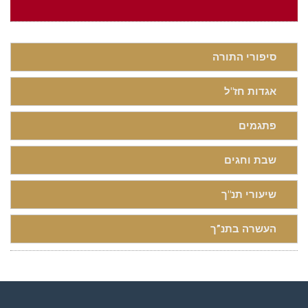
סיפורי התורה
אגדות חז"ל
פתגמים
שבת וחגים
שיעורי תנ"ך
העשרה בתנ”ך