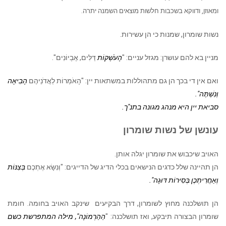
ומאוזן, ודווקא בשכבות חלשות מוצאים השמנה יתרה.
נשות שומרון, שמנות כי הן עשירות.
מניין בא להם עושרן: מגזל עניים: "
הָעֹשְׁקוֹת
דַּלִּים, אֶבְיוֹנִים".
ואם אין די בכך הן גם מתהוללות במשתאות יין: "הָאֹמְרוֹת לַאֲדֹנֵיהֶם
הָבִיאָה
וְנִשְׁתֶּה".
סביאת יין היא מנהג מגונה בתנ"ך.
עונשן של נשות שומרון
האויב שיכבוש את שומרון יגלה אותן.
הן תהיינה שלל כדגים הנישאים בכלי הדיג של הדייגים: "וְנִשָּׂא אֶתְכֶם
בְּצִנּוֹת
וְאַחֲרִיתְכֶן בְּסִירוֹת דּוּגָה".
הן תושלכנה מחוץ לשומרון, דרך הבקיעים שינקב האויב בחומה. חומת
שומרון הבצורה תיבקע, ואז תושלכנה: "
הַהַרְמוֹנָה", מילה המתפרשת
כשם