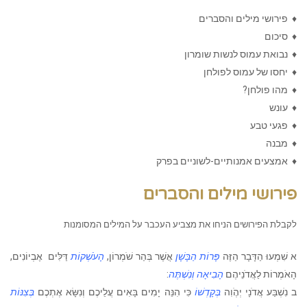
♦ פירושי מילים והסברים
♦ סיכום
♦ נבואת עמוס לנשות שומרון
♦ יחסו של עמוס לפולחן
♦ מהו פולחן?
♦ עונש
♦ פגעי טבע
♦ מבנה
♦ אמצעים אמנותיים-לשוניים בפרק
פירושי מילים והסברים
לקבלת הפירושים הניחו את מצביע העכבר על המילים המסומנות
א
שִׁמְעוּ הַדָּבָר הַזֶּה
פָּרוֹת הַבָּשָׁן
אֲשֶׁר בְּהַר שֹׁמְרוֹן,
הָעֹשְׁקוֹת
דַּלִּים
אֶבְיוֹנִים,
הָאֹמְרוֹת לַאֲדֹנֵיהֶם
הָבִיאָה וְנִשְׁתֶּה
:
ב
נִשְׁבַּע אֲדֹנָי יְהֶֹוִה
בְּקָדְשׁוֹ
כִּי הִנֵּה יָמִים בָּאִים עֲלֵיכֶם וְנִשָּׂא אֶתְכֶם
בְּצִנּוֹת