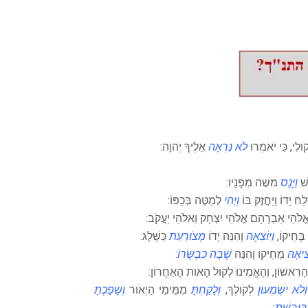
ֹולִי, כִּי יֹאמְרוּ
לֹא נִרְאָה
אֵלֶיךָ יְהוָֹה:
שׁ
וַיָּנָס
משֶׁה מִפָּנָיו:
ַח יָדוֹ וַיַּחֲזֶק בּוֹ
וַיְהִי
לְמַטֶּה בְּכַפּוֹ:
אֱלֹהֵי אַבְרָהָם אֱלֹהֵי יִצְחָק וֵאלֹהֵי יַעֲקֹב:
 בְּחֵיקוֹ,
וַיּוֹצִאָהּ
וְהִנֵּה יָדוֹ
מְצֹורַעַת
כַּשָּׁלֶג:
צִיאָהּ
מֵחֵיקוֹ וְהִנֵּה
שָׁבָה כִּבְשָׂרוֹ
:
הָרִאשׁוֹן, וְהֶאֱמִינוּ לְקֹול הָאֹות הָאַחֲרוֹן:
לֹא יִשְׁמְעוּן
לְקֹולֶךָ,
וְלָקַחְתָּ
מִמֵּימֵי הַיְאֹור
וְשָׁפַכְתָּ
ַּיַּבָּשֶׁת
: