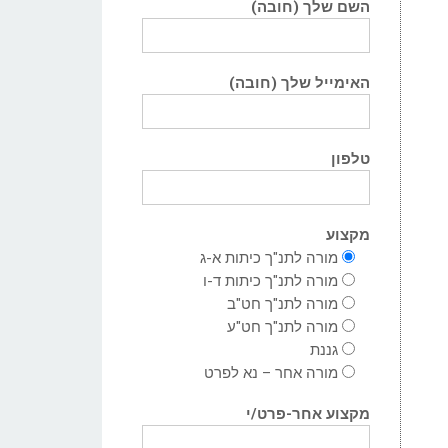
השם שלך (חובה)
האימייל שלך (חובה)
טלפון
מקצוע
מורה לתנ"ך כיתות א-ג
מורה לתנ"ך כיתות ד-ו
מורה לתנ"ך חט"ב
מורה לתנ"ך חט"ע
גננת
מורה אחר – נא לפרט
מקצוע אחר-פרט/י