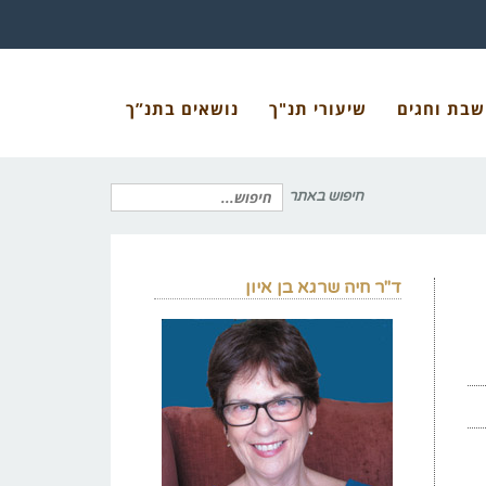
שבת וחגים
שיעורי תנ"ך
נושאים בתנ”ך
חיפוש באתר
חיפוש
ד"ר חיה שרגא בן איון
עבור: