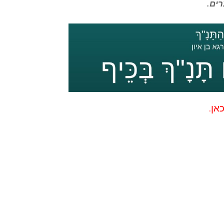
רים.
אן.