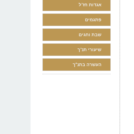
אגדות חז"ל
פתגמים
שבת וחגים
שיעורי תנ"ך
העשרה בתנ”ך