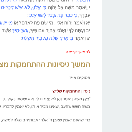
י וַיֹּאמֶר משֶׁה אֶל יְהֹוָה
בִּי אֲדֹנָי, לֹא אִישׁ דְּבָרִים 
עַבְדֶּךָ,
כִּי כְבַד פֶּה וּכְבַד לָשׁוֹן אָנֹכִי
:
יא
וַיֹּאמֶר יְהֹוָה אֵלָיו: מִי שָׂם פֶּה לָאָדָם? אוֹ
מִי יָשׂוּ
יב
וְעַתָּה לֵךְ! וְאָנֹכִי אֶהְיֶה עִם פִּיךָ,
וְהוֹרֵיתִיךָ
אֲשֶׁר תּ
יג
וַיֹּאמֶר
בִּי אֲדֹנָי שְׁלַח נָא בְּיַד תִּשְׁלָח
:
להמשך קריאה
המשך ניסיונות ההתחמקות מצ
פסוקים א-יז
ניסיון התחמקות שלישי
"וַיַּעַן
משֶׁה וַיֹּאמֶר וְהֵן לֹא יַאֲמִינוּ לִי, וְלֹא יִשְׁמְעוּ בְּקֹולִי, כִּי
משה חשש שהעם, שאינו מכיר אותו, לא יאמין לדבריו, ש
כדי שהעם יאמין שאכן ה' אלהי אבותיהם נגלה למשה, ה