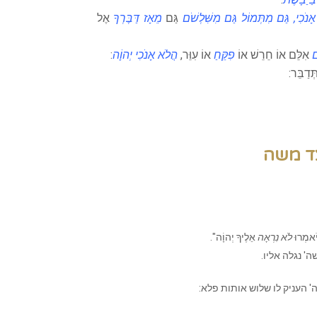
אָנֹכִי, גַּם מִתְּמוֹל גַּם מִשִּׁלְשֹׁם
גַּם
מֵאָז דַּבֶּרְךָ
אֶל
ם
אִלֵּם אוֹ חֵרֵשׁ אוֹ
פִקֵּחַ
אוֹ עִוֵּר,
הֲלֹא אָנֹכִי יְהוָֹה
:
ְדַבֵּר:
ד משה
 יֹאמְרוּ
לֹא נִרְאָה
אֵלֶיךָ יְהוָֹה".
ה' נגלה אליו.
' העניק לו שלוש אותות פלא: