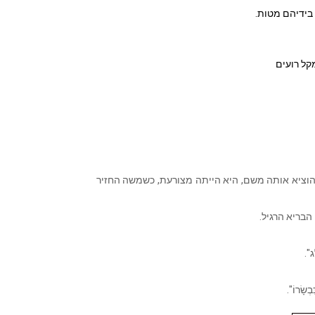
בידיהם מטות.
קל רועים
שהוציא אותה משם, היא הייתה מצורעת, כשמשה החזיר
הבריא הרגיל.
ֶג".
ִבְשָׂרוֹ".