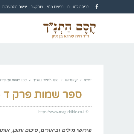
לתוכן
כניסה למנויים
רכישת מנוי
צור קשר
יציאה מהמערכת
Facebook
ראשי
»
קטגוריות
»
ספרי לימוד בתנ"ך
»
ספר שמות עם פירוש
ספר שמות פרק ד –
https://www.magicbible.co.il
©
פירושי מילים וביאורים, סיכום ותוכן, 