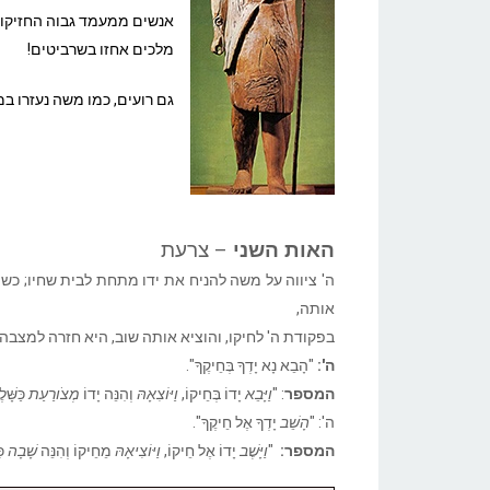
אנשים ממעמד גבוה החזיקו 
מלכים אחזו בשרביטים!
גם רועים, כמו משה נעזרו במ
האות השני
– צרעת
ה' ציווה על משה להניח את ידו מתחת לבית שחיו; כ
אותה,
בפקודת ה' לחיקו, והוציא אותה שוב, היא חזרה למצבה 
ה':
"הָבֵא נָא יָדְךָ בְּחֵיקֶךָ".
המספר
: "
וַיָּבֵא
יָדוֹ בְּחֵיקוֹ,
וַיּוֹצִאָהּ
וְהִנֵּה יָדוֹ
מְצֹורַעַת
כַּשָּׁל
ה': "
הָשֵׁב
יָדְךָ אֶל חֵיקֶךָ".
המספר:
"
וַיָּשֶׁב
יָדוֹ אֶל חֵיקוֹ,
וַיּוֹצִיאָהּ
מֵחֵיקוֹ וְהִנֵּה
שָׁבָה
כּ