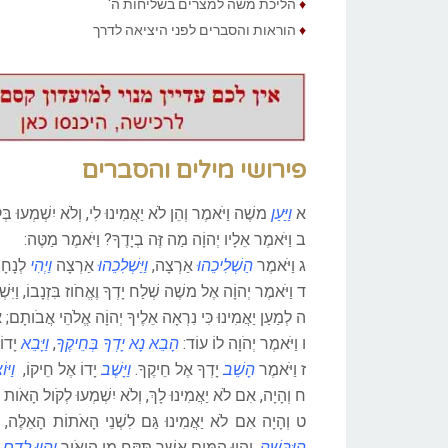
♦
הליכת משה למצרים בשליחות ה'
♦
הוראות והסברים לפני היציאה לדרך
פירושי מילים והסברים
א
וַיַּעַן
משֶׁה וַיֹּאמֶר וְהֵן לֹא יַאֲמִינוּ לִי, וְלֹא יִשְׁמְעוּ בְּק
ב
וַיֹּאמֶר אֵלָיו יְהוָֹה מַה זֶּה בְיָדֶךָ? וַיֹּאמֶר מַטֶּה:
ג
וַיֹּאמֶר
הַשְׁלִיכֵהוּ
אַרְצָה,
וַיַּשְׁלִכֵהוּ
אַרְצָה
וַיְהִי
לְנָחָ
ד
וַיֹּאמֶר יְהוָֹה אֶל משֶׁה שְׁלַח יָדְךָ וֶאֱחֹוז בִּזְנָבוֹ, וַיִּשְׁל
ה
לְמַעַן יַאֲמִינוּ כִּי נִרְאָה אֵלֶיךָ יְהוָֹה אֱלֹהֵי אֲבֹותָם; 
ו
וַיֹּאמֶר יְהֹוָה לוֹ עוֹד:
הָבֵא נָא יָדְךָ בְּחֵיקֶךָ
,
וַיָּבֵא
יָדוֹ
ז
וַיֹּאמֶר
הָשֵׁב
יָדְךָ אֶל חֵיקֶךָ.
וַיָּשֶׁב
יָדוֹ אֶל חֵיקוֹ,
וַיּוֹ
ח
וְהָיָה, אִם לֹא יַאֲמִינוּ לָךְ, וְלֹא יִשְׁמְעוּ לְקֹול הָאֹות 
ט
וְהָיָה אִם לֹא יַאֲמִינוּ גַּם לִשְׁנֵי הָאֹתוֹת הָאֵלֶּה,
וְ
הַיַּבָּשָׁה
, וְהָיוּ הַמַּיִם אֲשֶׁר תִּקַּח מִן הַיְאֹור
וְהָיוּ לְדָם ב