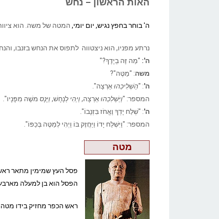
האות הראשון – נחש
ה' בוחר בחפץ נגיש, יום יומי,
המטה של משה. הוא ציווה
נרתע מפניו, הוא ניצטווה לתפוס את הנחש בזנבו, והנ
ה':
"מַה זֶּה בְיָדֶךָ?"
משה
: "מַטֶּה"?
ה'
: "
הַשְׁלִיכֵהוּ
אַרְצָה".
המספר: "
וַיַּשְׁלִכֵהוּ
אַרְצָה,
וַיְהִי
לְנָחָשׁ,
וַיָּנָס
משֶׁה מִפָּנָיו".
ה'
: "שְׁלַח יָדְךָ וֶאֱחֹז בִּזְנָבוֹ".
המספר: "וַיִּשְׁלַח יָדוֹ וַיַּחֲזֶק בּוֹ וַיְהִי לְמַטֶּה בְּכַפּוֹ".
מטה
פסל העץ שמימין מתאר ראש 
הפסל הוא בן למעלה מארבע
ראש הכפר מחזיק בידו מטה 