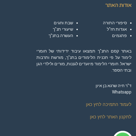
אודות האתר
סיפורי התורה
שבת וחגים
אגדות חז"ל
שיעורי תנ"ך
פתגמים
העשרה בתנ”ך
באתר קסם התנ"ך תמצאו עיבוד ידידותי של חומרי
לימוד על פי תכנית הלימודים בתנ"ך, מורשת ותרבות
ישראל. חומרי הלימוד מיועדים לגננות, מורים ולילדי הגן
ובתי הספר.
ד"ר חיה שרגא בן איון
Whatsapp
לעמוד התמיכה לחץ כאן
לתקנון האתר לחץ כאן