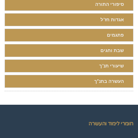
סיפורי התורה
אגדות חז"ל
פתגמים
שבת וחגים
שיעורי תנ"ך
העשרה בתנ”ך
חומרי לימוד והעשרה