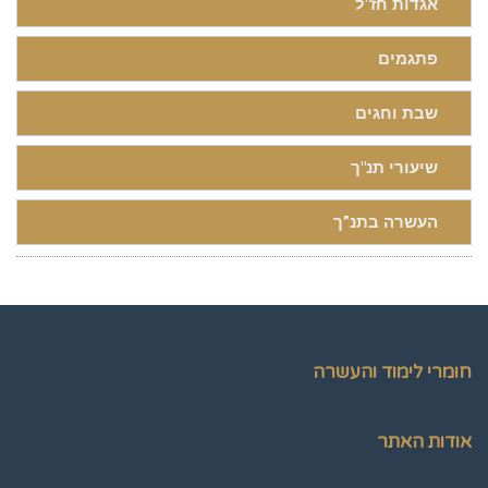
אגדות חז"ל
פתגמים
שבת וחגים
שיעורי תנ"ך
העשרה בתנ”ך
חומרי לימוד והעשרה
אודות האתר