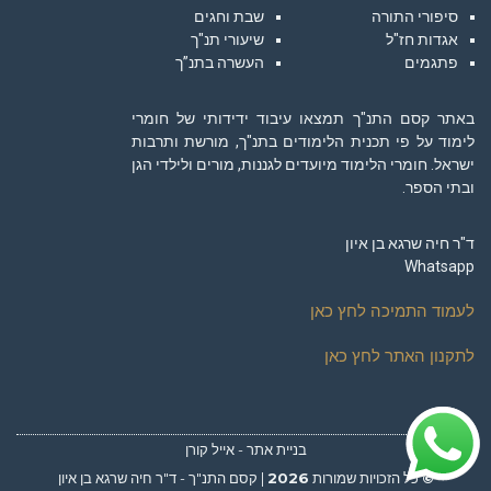
סיפורי התורה
שבת וחגים
אגדות חז"ל
שיעורי תנ"ך
פתגמים
העשרה בתנ”ך
באתר קסם התנ"ך תמצאו עיבוד ידידותי של חומרי
לימוד על פי תכנית הלימודים בתנ"ך, מורשת ותרבות
ישראל. חומרי הלימוד מיועדים לגננות, מורים ולילדי הגן
ובתי הספר.
ד"ר חיה שרגא בן איון
Whatsapp
לעמוד התמיכה לחץ כאן
לתקנון האתר לחץ כאן
גלילה
בניית אתר - אייל קורן
לראש
©
כל הזכויות שמורות
2026
| קסם התנ"ך - ד"ר חיה שרגא בן איון