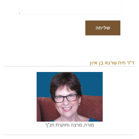
ד"ר חיה שרגא בן איון
מורה, מרצה וחוקרת תנ"ך