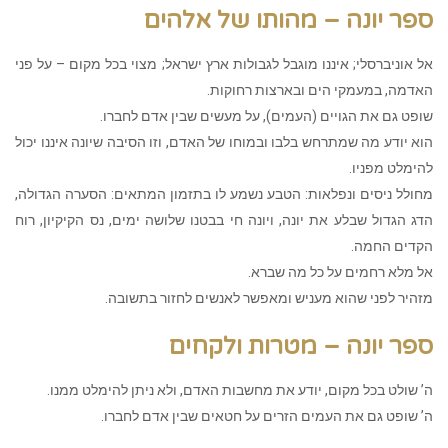
ספר יונה – מהותו של אלהים
אל אוניברסלי; איננו מוגבל לגבולות ארץ ישראל; מצוי בכל מקום – על פני
האדמה, במעמקי הים ובארצות רחוקות.
שופט גם את הגויים (העמים), על מעשים שבין אדם לחברו.
הוא יודע מה שמתרחש בלבו ובמוחו של האדם, וזו הסיבה שיונה איננו יכול
להימלט מפניו.
מחולל ניסים ונפלאות: הטבע נשמע לו בתזמון המתאים: הסערה הגדולה,
הדג הגדול שבלע את יונה, ויונה חי בבטנו שלושה ימים, נס הקיקיון, רוח
הקדים החמה.
אל מלא רחמים על כל מה שברא.
מזהיר לפני שהוא מעניש ומאפשר לאנשים לחזור בתשובה.
ספר יונה – מטרות ולקחים
ה’ שולט בכל מקום, יודע את מחשבות האדם, ולא ניתן להימלט ממנו.
ה’ שופט גם את העמים הזרים על חטאים שבין אדם לחברו.