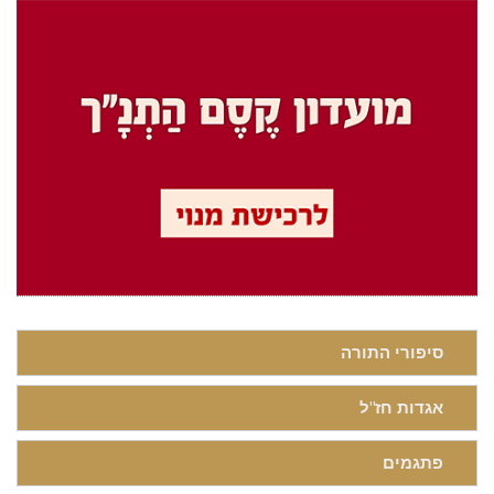
סיפורי התורה
אגדות חז"ל
פתגמים