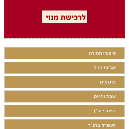
סיפורי התורה
אגדות חז"ל
פתגמים
שבת וחגים
שיעורי תנ"ך
העשרה בתנ”ך