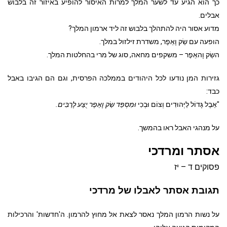
כך הוא הגיע עד לשער המלך למרות האיסור להופיע באיזור זה בלבוש
אבלים.
מדוע אסור היה להתהלך בלבוש זה ליד ארמון המלך?
הופעה עם שַׂק וָאֵפֶר, משדרת זילזול במלך.
השַׂק וָהאֵפֶר – משקפים מחאה, סוג של מרי בהחלטות המלך.
גזירות המן נודעו לכל היהודים בממלכה הפרסית, וגם הם הגיבו באבל
כבד:
"אֵבֶל גָּדוֹל לַיְּהוּדִים וְצוֹם וּבְכִי
וּמִסְפֵּד שַׂק וָאֵפֶר יֻצַּע לָרַבִּים.
על מנהגי האבל ראו בהמשך.
אסתר ומרדכי
פסוקים ד – יז
תגובת אסתר לאבלו של מרדכי
על נשות הרמון המלך נאסר לצאת אל מחוץ להרמון. ה'חדשות' והרכילות