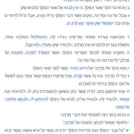
ב וַיָּבוֹא עַד לִפְנֵי שַׁעַר הַמֶּלֶךְ,
כִּי אֵין לָבוֹא
אֶל שַׁעַר הַמֶּלֶךְ בִּלְבוּשׁ שָׂק.
ג וּבְכָל מְדִינָה וּמְדִינָה, מְקוֹם אֲשֶׁר דְּבַר הַמֶּלֶךְ וְדָתוֹ מַגִּיעַ, אֵבֶל גָּדוֹל לַיְּהוּדִים
וְצוֹם וּבְכִי
וּמִסְפֵּד שַׂק וָאֵפֶר יֻצַּע לָרַבִּים.
ד וַתָּבוֹאנָה נַעֲרוֹת אֶסְתֵּר וְסָרִיסֶיהָ וַיַּגִּידוּ לָהּ,
וַתִּתְחַלְחַל
הַמַּלְכָּה מְאֹד,
וַתִּשְׁלַח בְּגָדִים לְהַלְבִּישׁ אֶת מָרְדֳּכַי, וּלְהָסִיר שַׂקּוֹ מֵעָלָיו,
וְלֹא קִבֵּל
.
ה וַתִּקְרָא אֶסְתֵּר לַהֲתָךְ מִסָּרִיסֵי הַמֶּלֶךְ,
אֲשֶׁר
הֶעֱמִיד לְפָנֶיהָ
,
וַתְּצַוֵּהוּ עַל
מָרְדֳּכָי
לָדַעַת מַה זֶּה וְעַל מַה זֶּה.
ו וַיֵּצֵא הֲתָךְ אֶל מָרְדֳּכָי אֶל
רְחוֹב הָעִיר
, אֲשֶׁר לִפְנֵי שַׁעַר הַמֶּלֶךְ.
ז וַיַּגֶּד לוֹ מָרְדֳּכַי אֵת כָּל אֲשֶׁר
קָרָהוּ
,
וְאֵת פָּרָשַׁת הַכֶּסֶף אֲשֶׁר אָמַר הָמָן
לִשְׁקוֹל
עַל
גִּנְזֵי
הַמֶּלֶךְ בַּיְּהוּדִים לְאַבְּדָם.
ח וְאֶת
פַּתְשֶׁגֶן
כְּתָב הַדָּת
אֲשֶׁר נִתַּן בְּשׁוּשָׁן לְהַשְׁמִידָם נָתַן לוֹ, לְהַרְאוֹת
אֶת
אֶסְתֵּר
, וּלְהַגִּיד לָהּ, וּלְצַוּוֹת עָלֶיהָ, לָבוֹא אֶל הַמֶּלֶךְ
לְהִתְחַנֶּן לוֹ, וּלְבַקֵּשׁ מִלְּפָנָיו
עַל עַמָּהּ
.
ט וַיָּבוֹא הֲתָךְ וַיַּגֵּד לְאֶסְתֵּר אֵת דִּבְרֵי מָרְדֳּכָי.
י וַתֹּאמֶר אֶסְתֵּר לַהֲתָךְ
וַ
תְּצַוֵּהוּ אֶל מָרְדֳּכָ
י
:
יא "כָּל עַבְדֵי הַמֶּלֶךְ וְעַם מְדִינוֹת הַמֶּלֶךְ יֹודְעִים, אֲשֶׁר כָּל אִישׁ וְאִשָּׁה, אֲשֶׁר יָבוֹא