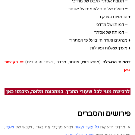
– תגובת אסתר לאבלו של מרדכי
– הטלת שליחות לאומית על אסתר.
♦ הדמויות בפרק ד
– דמותו של מרדכי
– דמותה של אסתר
♦ מנהגים ואורח חיים על פי אסתר ד
♦ מערך שאלות ופעילות
דמויות המגילה
(אחשוורוש, אסתר, מרדכי, ושתי והיהודים)
⇐ בקישור
כאן
פירושים והסברים
א וּמָרְדֳּכַי יָדַע אֶת
כָּל אֲשֶׁר נַעֲשָׂה
וַיִּקְרַע מָרְדֳּכַי אֶת בְּגָדָיו, וַיִּלְבַּשׁ שַׂק
וָ
אֵפֶר
,
וַיֵּצֵא בְּתוֹךְ הָעִיר וַיִּזְעַק
זְעָקָה גְדֹלָה וּמָרָה
.