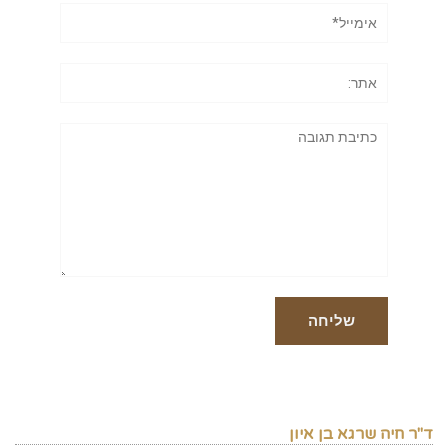
אימייל*
אתר:
תגובה
ד"ר חיה שרגא בן איון