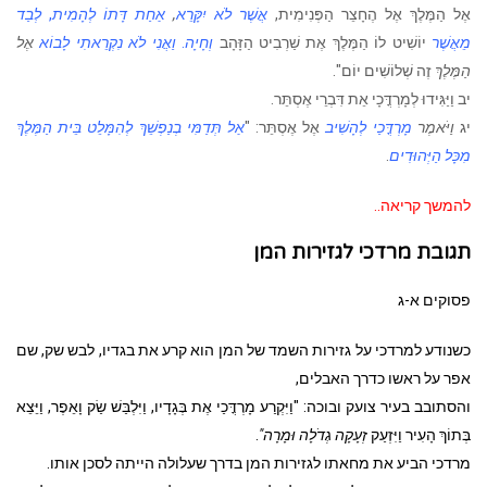
אֶל הַמֶּלֶךְ אֶל הֶחָצֵר הַפְּנִימִית,
אֲשֶׁר לֹא יִקָּרֵא
,
אַחַת דָּתוֹ לְהָמִית
,
לְבַד
מֵאֲשֶׁר
יוֹשִׁיט לוֹ הַמֶּלֶךְ אֶת שַׁרְבִיט הַזָּהָב
וְחָיָה
.
וַאֲנִי לֹא נִקְרֵאתִי לָבוֹא
אֶל
הַמֶּלֶךְ
זֶה שְׁלוֹשִׁים יוֹם".
יב וַיַּגִּידוּ לְמָרְדֳּכָי אֵת דִּבְרֵי אֶסְתֵּר.
יג
וַיֹּאמֶר
מָרְדֳּכַי לְהָשִׁיב
אֶל אֶסְתֵּר: "
אַל תְּדַמִּי בְנַפְשֵׁךְ לְהִמָּלֵט בֵּית הַמֶּלֶךְ
מִכָּל הַיְּהוּדִים
.
להמשך קריאה..
תגובת מרדכי לגזירות המן
פסוקים א-ג
כשנודע למרדכי על גזירות השמד של המן הוא קרע את בגדיו, לבש שק, שם
אפר על ראשו כדרך האבלים,
והסתובב בעיר צועק ובוכה: "וַיִּקְרַע מָרְדֳּכַי אֶת בְּגָדָיו, וַיִּלְבַּשׁ שַׂק וָאֵפֶר, וַיֵּצֵא
בְּתוֹךְ הָעִיר וַיִּזְעַק
זְעָקָה גְדֹלָה וּמָרָה"
.
מרדכי הביע את מחאתו לגזירות המן בדרך שעלולה הייתה לסכן אותו.