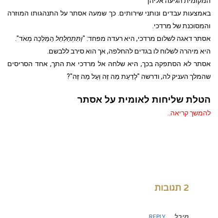
המקומית הגיעה אליהן
באמצעות עבדים ונותני שירותים. כך שמעה אסתר על התנהגותו המוזרה
והמסוכנת של מרדכי.
אסתר דאגה לשלום מרדכי, היא רעדה מפחד: "
וַתִּתְחַלְחַל
הַמַּלְכָּה מְאֹד".
היא מיהרה לשלוח לו בגדים להחלפה, אך הוא סירב ללבשם.
אסתר לא הסתפקה בכך, היא שלחה אל מרדכי את התך, אחד הסריסים
שהמלך העניק לה, ודרשה "לָדַעַת מַה זֶּה וְעַל מַה זֶּה"?
הטלת שליחות לאומית על אסתר
להמשך קריאה..
2 תגובות
מיכל
REPLY