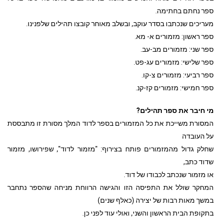
ספר נחתם בחתימה.
מעריכים שנכתבו בסדר עוקב, ובשלב מאוחר קובצו תהילים שלפנינו.
ספר ראשון: מזמורים א- מא.
ספר שני: מזמורים מב-עב.
ספר שלישי: מזמורים עג-פט.
ספר רביעי: מזמורים צ-קו.
ספר חמישי: מזמורים קז-קנ.
מי חיבר את ספר תהילים?
המסורת משייכת את כל המזמורים בספר לדוד המלך מסורת זו מתבססת
על העובדה
שחלק גדול מהמזמורים פותח בצירוף: "מזמור לדוד", שפירושו, מזמור
שדוד כתב,
או מזמור שנכתב לכבודו של דוד.
המחקר שולל את התפיסה הזו והגישה הרווחת מניחה שהספר נתחבר
במשך מאות רבות של יצירה (כאלף שנים)
בתקופת הבית הראשון והשני, ואולי עוד לפני כן.