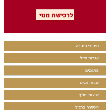
סיפורי התורה
אגדות חז"ל
פתגמים
שבת וחגים
שיעורי תנ"ך
העשרה בתנ”ך