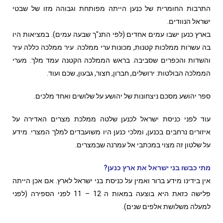
התרבות החומרית של כנען הייתה מפותחת וגבוהה מזו של שבטי
ישראל הנוודים.
בארץ כנען ישבו עמים אחדים (לפי התנ"ך שבעה עמים). במציאות היו
בה עשרות ממלכות קטנות, מכונות ערי ממלכה. עיר ממלכה כללה עיר
והשדות והכפרים שסביבה. בראש הממלכה הקטנה עמד מלך. מערי
הממלכה הבולטות: ירושלים, חברון, חצור, גבעון, שכם ועוד.
ספר יהושע מסכם ניצחונות של יהושע על שלושים ואחד מלכים.
עוד לפני כניסת ישראל לכנען שלטה ממלכת מצרים האדירה על
איזורים נרחבים בכנען, ומלכי כנען היו משועבדים למלך המצרי. מידע
על שלטון זה מצוי במכתבי אל עמרנה שבמצרים.
מתי כבשו בני ישראל את ארץ כנען?
אין בידינו מידע ברור ואמין על כניסת בני ישראל לארץ. אם אכן הייתה
פלישה כזאת היא בוצעה במאות ה 12 – 11 לפני הספירה (לפני
למעלה משלושת אלפים שנים).