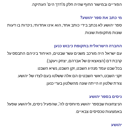
הפוריים ובמישור החוף שהיה חלק מ'דרך הים' העתיקה.
מי כתב את ספר יהושע?
ספר יהושע לא נכתב בידי כותב אחד, הוא אינו אחדותי, ניכרות בו דעות
שונות מתקופות שונות.
החברה הישראלית בתקופת כיבוש כנען
עם ישראל היה מורכב משנים עשר שבטים, האיחוד ביניהם התבסס על
קרבת דם (הצאצאים של אברהם, יצחק ויעקב).
בכל שבט עמד מנהיג השבט, זקן השבט, נשיא השבט.
זקני השבט, ראשי השבטים הם אלה ששלטו בעם לצדו של יהושע.
צורת שלטון זו הייתה שונה מהשלטון בערי כנען.
ניסים בספר יהושע
הניצחונות שבספר יהושע מיוחסים לה', שהפעיל ניסים, וליהושע שפעל
באמצעות טכסיסים צבאיים.
יהושע