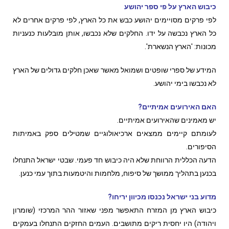
כיבוש הארץ על פי ספר יהושע
לפי פרקים מסויימים יהושע כבש את כל הארץ, לפי פרקים אחרים לא
כל הארץ נכבשה על ידו. החלקים שלא נכבשו, אותן מובלעות כנעניות
מכונות: 'הארץ הנשארת'.
המידע של ספרי שופטים ושמואל מאשר שאכן חלקים גדולים של הארץ
לא נכבשו בימי יהושע.
האם האירועים אמיתיים?
יש מאמינים שהאירועים אמיתיים.
לעומתם קיימים ממצאים ארכיאולוגיים שמטילים ספק באמיתות
הסיפורים.
הדעה הכללית הרווחת שלא היה כיבוש חד פעמי. שבטי ישראל התנחלו
בכנען בתהליך ממושך של סיפוח, מלחמות והיטמעות בתוך עמי כנען.
מדוע בני ישראל נכנסו מכיוון יריחו?
כיבוש הארץ מן המזרח התאפשר מפני שאזור ההר המרכזי (שומרון
ויהודה) היו יחסית ריקים מתושבים. העמים החזקים התנחלו בעמקים