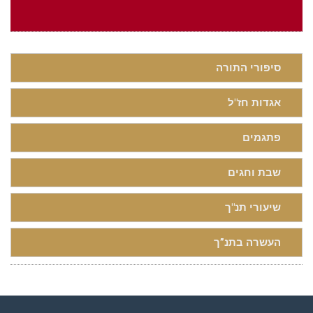
סיפורי התורה
אגדות חז"ל
פתגמים
שבת וחגים
שיעורי תנ"ך
העשרה בתנ”ך