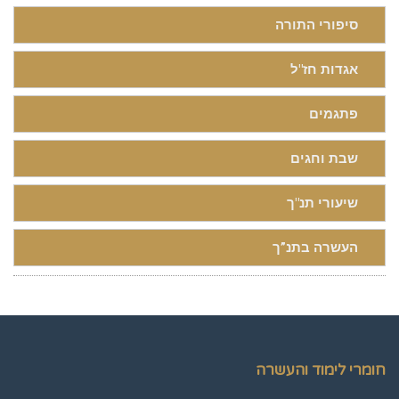
סיפורי התורה
אגדות חז"ל
פתגמים
שבת וחגים
שיעורי תנ"ך
העשרה בתנ”ך
חומרי לימוד והעשרה