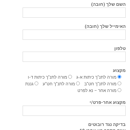
השם שלך (חובה)
האימייל שלך (חובה)
טלפון
מקצוע
מורה לתנ"ך כיתות א-ג
מורה לתנ"ך כיתות ד-ו
מורה לתנ"ך חט"ב
מורה לתנ"ך חט"ע
גננת
מורה אחר – נא לפרט
מקצוע אחר-פרט/י
בדיקה נגד רובוטים