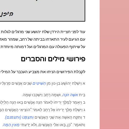
עוד לפני חציית הירדן שלח יהושע שני מרגלים לגלות 
עם הגיעם לעיר התארחו בביתה של רחב, שמהר מא
על שיתוף הפעולה עם המרגלים ועל דמותה מיוחדת ש
פירושי מילים והסברים
לקבלת הפירושים הניחו את מצביע העכבר על המילי
א וַיִּשְׁלַח יְהוֹשֻׁעַ בִּן-נוּן מִן
הַשִּׁיטִּים
שְׁנַיִם אֲנָשִׁים
מְרַגְּלִ
בֵּית
אִשָּׁה זוֹנָה
,
וּשְׁמָהּ רָחָב וַיִּשְׁכְּבוּ שָׁמָּה.
ב וַיֵּאָמַר לְמֶלֶךְ יְרִיחוֹ לֵאמֹר הִנֵּה אֲנָשִׁים בָּאוּ הֵנָּה הַלַּיְלָה
ג וַיִּשְׁלַח מֶלֶךְ יְרִיחוֹ אֶל רָחָב לֵאמֹר:"הוֹצִיאִי הָאֲנָשִׁים הַבָּא
ד וַתִּקַּח הָאִשָּׁה אֶת שְׁנֵי הָאֲנָשִׁים
וַתִּצְפְּנוֹ (ותצפנם)
.
וַתֹּאמֶר: "כֵּן, בָּאוּ אֵלַי הָאֲנָשִׁים, וְלֹא יָדַעְתִּי
מֵאַיִן הֵמָּה
.