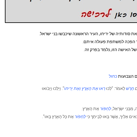
את סודותיה של יריחו, העיר הראשונה שיכבשו בני ישראל.
ד הפכה למשתפת פעולה איתם.
ל האישה הזו, נלמד בפרק זה.
ם הצבועות
כחול
ים
חֶרֶשׁ
לֵאמֹר: "לְכוּ
רְאוּ אֶת הָאָרֶץ וְאֶת יְרִיח
וֹ
". וַיֵּלְכוּ וַיָּבֹואוּ
, מִבְּנֵי יִשְׂרָאֵל,
לַחְפּוֹר
אֶת הָאָרֶץ.
ִים אֵלַיִךְ, אֲשֶׁר בָּאוּ לְבֵיתֵךְ כִּי
לַחְפֹּור
אֶת כָּל הָאָרֶץ בָּאוּ".