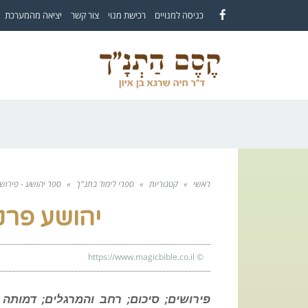
לתוכן
כניסה למנויים
רכישת מנוי
צור קשר
יציאה מהמערכת
Facebook
ראשי
»
קטגוריות
»
ספרי לימוד בתנ"ך
»
ספר יהושע - פירושי
יהושע פרק
https://www.magicbible.co.il
©
פירושים; סיכום; רחב והמרגלים; דמותה