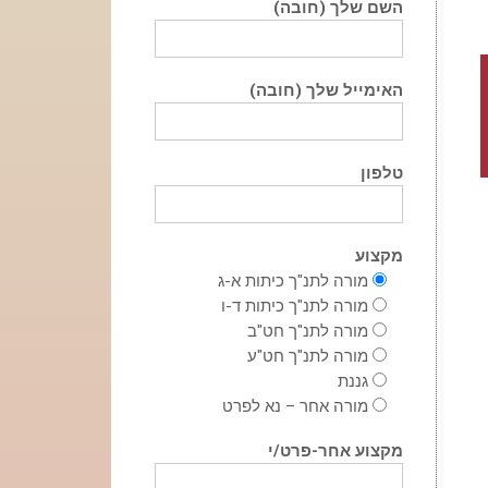
השם שלך (חובה)
האימייל שלך (חובה)
טלפון
מקצוע
מורה לתנ"ך כיתות א-ג
מורה לתנ"ך כיתות ד-ו
מורה לתנ"ך חט"ב
מורה לתנ"ך חט"ע
גננת
מורה אחר – נא לפרט
מקצוע אחר-פרט/י