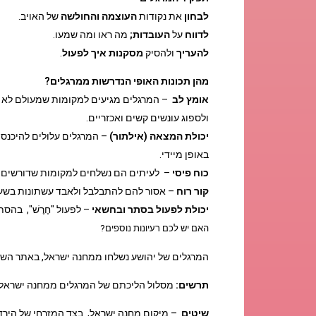
לבחון
את נקודות
העוצמה
והחולשה
של האויב.
לדווח
על
העובדות;
מה ראו ומה שמעו.
להעריך
ולהסיק
מסקנות איך לפעול
.
מהן תכונות האופי הנדרשות ממרגלים?
אומץ לב
– המרגלים מגיעים למקומות שמעולם לא בי
ולספוג עונשים קשים ואכזריים.
יכולת המצאה (אילתור)
– המרגלים עלולים להיכנס 
באופן מיידי.
כוח פיסי
– לעיתים הם נשלחים למקומות שדורשים כוש
קור רוח
– אסור להם להתבלבל ולאבד עשתונות בשע
יכולת לפעול בסתר ובחשאי
– לפעול "חֶרֶשׁ", בהסת
האם יש לכם רעיונות נוספים?
המרגלים של יהושע נשלחו ממחנה ישראל, באתר השיטי
תרשים:
מסלול הליכתם של המרגלים ממחנה ישראל ל
שיטים
– מיקום מחנה ישראל, בצד המזרחי של הירדן