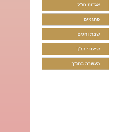
אגדות חז"ל
פתגמים
שבת וחגים
שיעורי תנ"ך
העשרה בתנ”ך