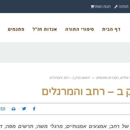
תמיכה
חנות האתר
דף הבית
סיפורי התורה
אגדות חז"ל
פתגמים
 מילים, הסברים וסיכומים
»
יהושע פרק ב – רחב והמרגלים
 ב – רחב והמרגלים
 של רחב; אמצעים אמנותיים; מרגלי משה; תרשים מפה; דפ