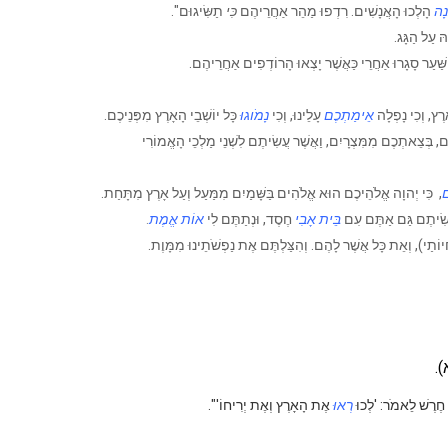
ָה
הָלְכוּ הָאֲנָשִׁים. רִדְפוּ מַהֵר אַחֲרֵיהֶם
כִּי
תַשִּׂיגוּם".
הּ עַל הַגָּג.
שַּׁעַר סָגָרוּ אַחֲרֵי כַּאֲשֶׁר יָצְאוּ הָרוֹדְפִים אַחֲרֵיהֶם.
ץ, וְכִי נָפְלָה
אֵימַתְכֶם
עָלֵינוּ, וְכִי
נָמֹוגוּ
כָּל יוֹשְׁבֵי הָאָרֶץ מִפְּנֵיכֶם.
 בְּצֵאתְכֶם מִמִּצְרָיִם, וַאֲשֶׁר עֲשִׂיתֶם לִשְׁנֵי מַלְכֵי הָאֱמוֹרִי
ם
, כִּי יְהוָה אֱלֹהֵיכֶם הוּא אֱלֹהִים בַּשָּׁמַיִם מִמַּעַל וְעַל אָרֶץ מִתָּחַת.
שִׂיתֶם גַּם אַתֶּם עִם
בֵּית אָבִי
חֶסֶד, וּנְתַתֶּם לִי
אוֹת אֱמֶת
.
ַי), וְאֵת כָּל אֲשֶׁר לָהֶם. וְהִצַּלְתֶּם אֶת נַפְשֹׁתֵינוּ מִמָּוֶת.
).
 חֶרֶשׁ לֵאמֹר: 'לְכוּ
רְאוּ
אֶת הָאָרֶץ וְאֶת יְרִיחוֹ'".