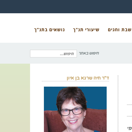
שבת וחגים
שיעורי תנ"ך
נושאים בתנ”ך
חיפוש באתר
חיפוש
ד"ר חיה שרגא בן איון
עבור:
י