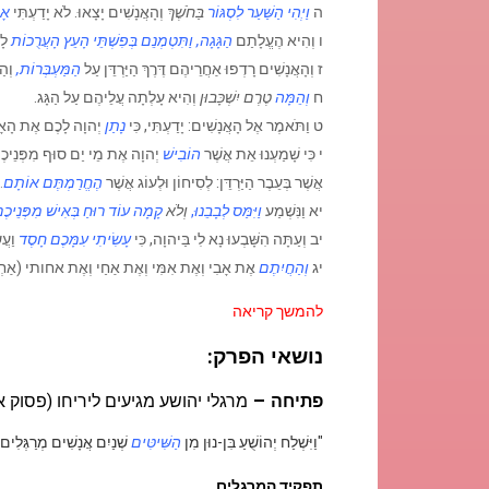
ה
וַיְהִי הַשַּׁעַר לִסְגּוֹר
בַּחֹשֶׁךְ
וְהָאֲנָשִׁים יָצָאוּ. לֹא יָדַעְתִּי
אָנ
ו וְהִיא הֶעֱלָתַם
הַגָּגָה,
וַתִּטְמְנֵם בְּפִשְׁתֵּי הָעֵץ הָעֲרֻכוֹת
לָ
ז וְהָאֲנָשִׁים רָדְפוּ אַחֲרֵיהֶם דֶּרֶךְ הַיַּרְדֵּן עַל
הַמַּעְבְּרוֹת,
וְהַ
ח
וְהֵמָּה
טֶרֶם יִשְׁכָּבוּן
וְהִיא עָלְתָה עֲלֵיהֶם עַל הַגָּג.
ט וַתֹּאמֶר אֶל הָאֲנָשִׁים: יָדַעְתִּי, כִּי
נָתַן
יְהוָה לָכֶם אֶת הָאָרֶ
י כִּי שָׁמַעְנוּ אֵת אֲשֶׁר
הוֹבִישׁ
יְהוָה אֶת מֵי יַם סוּף מִפְּנֵיכֶם,
אֲשֶׁר בְּעֵבֶר הַיַּרְדֵּן: לְסִיחוֹן וּלְעוֹג אֲשֶׁר
הֶחֱרַמְתֶּם אוֹתָם
.
יא וַנִּשְׁמַע
וַיִּמַּס לְבָבֵנוּ
,
וְלֹא
קָמָה עוֹד רוּחַ בְּאִישׁ מִפְּנֵיכֶ
יב וְעַתָּה הִשָּׁבְעוּ נָא לִי בַּיהוָה, כִּי
עָשִׂיתִי עִמָּכֶם חָסֶד
וַעֲ
יג
וְהַחֲיִתֶם
אֶת אָבִי וְאֶת אִמִּי וְאֶת אַחַי וְאֶת אחותי (אַחְיוֹת
להמשך קריאה
נושאי הפרק:
–
פתיחה
מרגלי יהושע מגיעים ליריחו
(פסוק א
"וַיִּשְׁלַח יְהוֹשֻׁעַ בִּן-נוּן מִן
הַשִּׁיטִּים
שְׁנַיִם אֲנָשִׁים מְרַגְּלִים
תפקיד המרגלים