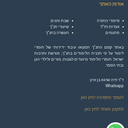
אודות האתר
סיפורי התורה
שבת וחגים
אגדות חז"ל
שיעורי תנ"ך
פתגמים
העשרה בתנ”ך
באתר קסם התנ"ך תמצאו עיבוד ידידותי של חומרי
לימוד על פי תכנית הלימודים בתנ"ך, מורשת ותרבות
ישראל. חומרי הלימוד מיועדים לגננות, מורים ולילדי הגן
ובתי הספר.
ד"ר חיה שרגא בן איון
Whatsapp
לעמוד התמיכה לחץ כאן
לתקנון האתר לחץ כאן