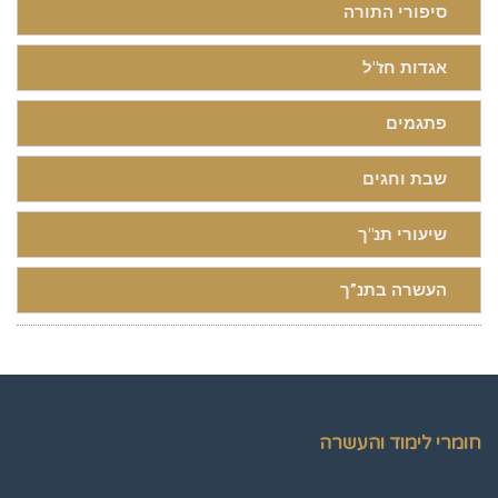
סיפורי התורה
אגדות חז"ל
פתגמים
שבת וחגים
שיעורי תנ"ך
העשרה בתנ”ך
חומרי לימוד והעשרה