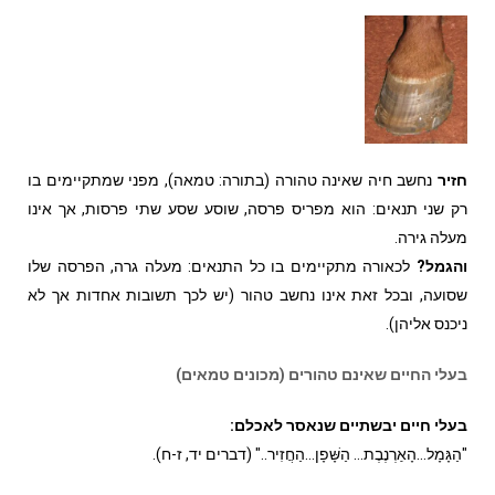
חזיר
נחשב חיה שאינה טהורה (בתורה: טמאה), מפני שמתקיימים בו
רק שני תנאים: הוא מפריס פרסה, שוסע שסע שתי פרסות, אך אינו
מעלה גירה.
והגמל?
לכאורה מתקיימים בו כל התנאים: מעלה גרה, הפרסה שלו
שסועה, ובכל זאת אינו נחשב טהור (יש לכך תשובות אחדות אך לא
ניכנס אליהן).
בעלי החיים שאינם טהורים (מכונים טמאים)
בעלי חיים יבשתיים שנאסר לאכלם:
"הַגָּמָל…הָאַרְנֶבֶת… הַשָּׁפָן…הַחֲזִיר.." (דברים יד, ז-ח).