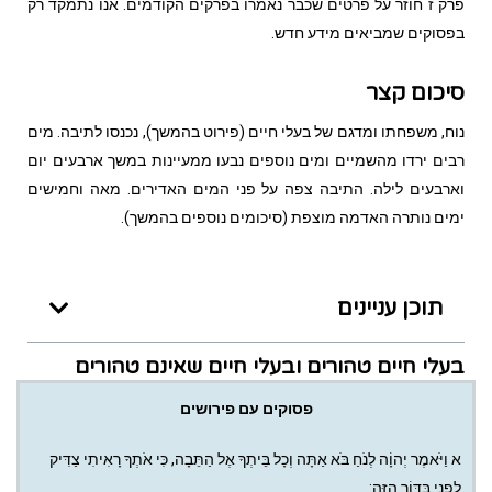
פרק ז חוזר על פרטים שכבר נאמרו בפרקים הקודמים. אנו נתמקד רק
בפסוקים שמביאים מידע חדש.
סיכום קצר
נוח, משפחתו ומדגם של בעלי חיים (פירוט בהמשך), נכנסו לתיבה. מים
רבים ירדו מהשמיים ומים נוספים נבעו ממעיינות במשך ארבעים יום
וארבעים לילה. התיבה צפה על פני המים האדירים. מאה וחמישים
ימים נותרה האדמה מוצפת (סיכומים נוספים בהמשך).
תוכן עניינים
בעלי חיים טהורים ובעלי חיים שאינם טהורים
פסוקים עם פירושים
א
וַיֹּאמֶר יְהוָֹה לְנֹחַ בֹּא אַתָּה וְכָל בֵּיתְךָ אֶל הַתֵּבָה, כִּי אֹתְךָ רָאִיתִי צַדִּיק
לְפָנַי בַּדּוֹר הַזֶּה: