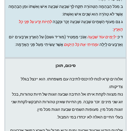
ב
מִכֹּל הַבְּהֵמָה הַטְּהוֹרָה תִּקַּח לְךָ שִׁבְעָה שִׁבְעָה אִישׁ וְאִשְׁתּוֹ וּמִן הַבְּהֵמָה
אֲשֶׁר לֹא טְהֹרָה הִוא שְׁנַיִם אִישׁ וְאִשְׁתּוֹ:
ג
גַּם מֵעוֹף הַשָּׁמַיִם שִׁבְעָה שִׁבְעָה זָכָר וּנְקֵבָה
לְחַיּוֹת זֶרַע
עַל פְּנֵי כָל
הָאָרֶץ
:
ד
כִּ
י לְיָמִים עוֹד שִׁבְעָה
אָנֹכִי מַמְטִיר (מוריד גשם) עַל הָאָרֶץ אַרְבָּעִים יוֹם
וְאַרְבָּעִים לָיְלָה
וּמָחִיתִי אֶת כָּל הַיְקוּם
אֲשֶׁר עָשִׂיתִי מֵעַל פְּנֵי הָאֲדָמָה:
סיכום, תוכן
אלוהים קרא לנוח להיכנס לתיבה עם משפחתו. הוא יינצל בגלל
צדיקותו.
נוח מצווה לקחת איתו אל התיבה שבעה זוגות של חיות טהורות, בכל
זוג שני מינים: זכר ונקבה. מן החיות שאינן טהורות התבקש לקחת שני
זוגות מכל מין. מעופות השמים שבעה זוגות מכל מין.
בעלי החיים האלה לא יכחדו במי המבול.
אלהים הודיע שבעוד שבעה ימים יביא מבול על הארץ במשך ארבעים