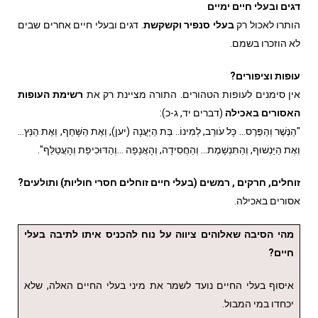
דגים ובעלי חיים ימיים
הותרו לאכול רק
בעלי סנפיר וקשקשת
. דגים ובעלי חיים אחרים שבים
לא הוזכרו בשמם.
עופות וציפורים?
אין סימנים לעופות הטהורים. התורה מציינת רק את
רשימת העופות
האסורים באכילה
(דברים יד, ג-כ):
"הַנֶּשֶׁר וְהַפֶּרֶס… כָּל עֹורֵב, לְמִינוֹ.. בַּת הַיַּעֲנָה (יען), וְאֶת הַשָּׁחַף, וְאֶת הַנֵּץ…
וְאֶת הַיַּנְשׁוּף, וְהַתִּנְשָׁמֶת… וְהַחֲסִידָה, וְהָאֲנָפָה …וְהַדּוּכִיפַת וְהָעֲטַלֵּף".
זוחלים, חרקים , רמשים (בעלי חיים זוחלים חסרי חוליות) ותולעים?
אסורים באכילה.
מהי הסיבה שאלוהים ציווה על נוח להכניס איתו לתיבה בעלי
חיים?
איסוף בעלי החיים נועד לשמר את מיני בעלי החיים האלה, שלא
יכחדו במי המבול.