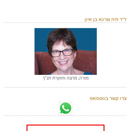
ד"ר חיה שרגא בן איון
מורה, מרצה וחוקרת תנ"ך
צרו קשר בווטסאפ