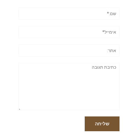
שם:*
אימייל*
אתר:
תגובה