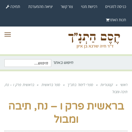
לתוכן
כניסה למנויים
רכישת מנוי
צור קשר
יציאה מהמערכת
תמיכה
חנות האתר
תפר
חיפוש באתר
חיפוש
עבור:
ראשי
»
קטגוריות
»
ספרי לימוד בתנ"ך
»
ספר בראשית
»
בראשית פרק ו – נח,
תיבה ומבול
בראשית פרק ו – נח, תיבה
ומבול