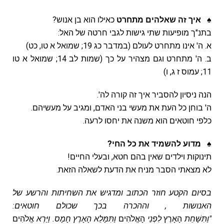
♠ איך זה שאלהים מתחרט
כאילו הוא בן אנוש?
בתנ"ך מופיעות שתי גישות לגבי חרטה של האל:
א. ה' אינו מתחרט לעולם (במדבר כג 19; שמואל א טו, כט)
ב. ה' מתחרט וגם מצהיר על כך (שמות לב 14; שמואל א טו
11; עמוס ז ג, ו)
הנה ניסיון להסביר איך זה קורה לה'.
ה' בוחן כל העת את מעשי בני האדם, ומגיב על מעשיהם.
כלפי חוטאים הוא משנה את יחסו לרעה.
♠ מדוע להשמיד את כל החי?
תינוקות וילדים שאין בהם חטא, ובעלי החיים!
לא מצאתי הסבר מניח את הדעת לשאלה הזאת.
בסיום הקטע חוזר הכתוב ומדגיש את השחיתות והרשע של
האנושות , וההכרה בכך שכולם חוטאים:
"וַתִּשָּׁחֵת
הָאָרֶץ
לִפְנֵי
הָאֱלֹהִים
וַתִּמָּלֵא הָאָרֶץ חָמָס.
וַיַּרְא
אֱלֹהִים