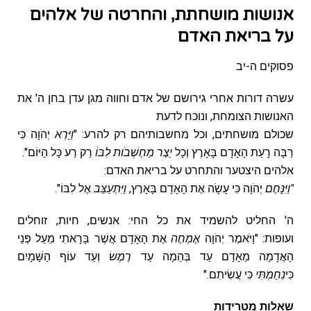
אנושות מושחתת, והחרטה של אלהים
על בריאת האדם
פסוקים ה-יב
עשרה דורות אחרי גירושם של אדם וחווה מגן עדן בחן ה' את
האנושות הצומחת, ונוכח לדעת
שכולם מושחתים, וכל מחשבותיהם רק להרע: "
וַיַּרְא
יְהֹוָה כִּי
רַבָּה רָעַת הָאָדָם בָּאָרֶץ וְכָל
יֵצֶר מַחְשְׁבֹות לִבּוֹ
רַק רַע כָּל הַיּוֹם".
אלהים היצטער והתחרט על בריאת האדם:
"וַיִּנָּחֶם
יְהֹוָה כִּי עָשָׂה אֶת הָאָדָם בָּאָרֶץ,
וַיִּתְעַצֵּב
אֶל לִבּוֹ".
ה' החליט להשמיד את כל החי: אנשים, חיות, זוחלים
ועופות: "וַיֹּאמֶר יְהֹוָה
אֶמְחֶה
אֶת הָאָדָם אֲשֶׁר בָּרָאתִי מֵעַל פְּנֵי
הָאֲדָמָה מֵאָדָם עַד בְּהֵמָה עַד
רֶמֶשׂ
וְעַד עוֹף הַשָּׁמָיִם
כִּי
נִחַמְתִּי
כִּי עֲשִׂיתִם."
שאלות מטרידות