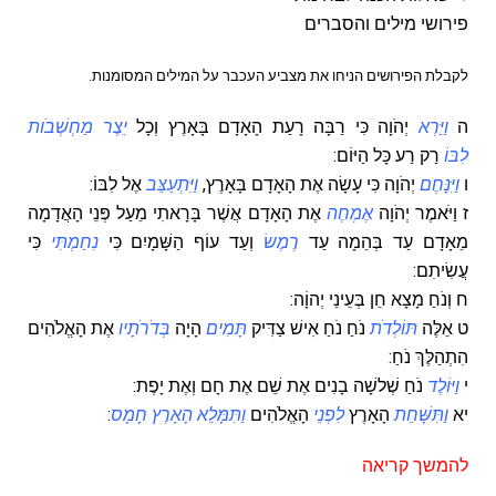
פירושי מילים והסברים
לקבלת הפירושים הניחו את מצביע העכבר על המילים המסומנות.
ה
וַיַּרְא
יְהֹוָה כִּי רַבָּה רָעַת הָאָדָם בָּאָרֶץ וְכָל
יֵצֶר מַחְשְׁבֹות
לִבּוֹ
רַק רַע כָּל הַיּוֹם:
ו
וַיִּנָּחֶם
יְהֹוָה כִּי עָשָׂה אֶת הָאָדָם בָּאָרֶץ,
וַיִּתְעַצֵּב
אֶל לִבּוֹ:
ז
וַיֹּאמֶר יְהֹוָה
אֶמְחֶה
אֶת הָאָדָם אֲשֶׁר בָּרָאתִי מֵעַל פְּנֵי הָאֲדָמָה
מֵאָדָם עַד בְּהֵמָה עַד
רֶמֶשׂ
וְעַד עוֹף הַשָּׁמָיִם כִּי
נִחַמְתִּי
כִּי
עֲשִׂיתִם:
ח
וְנֹחַ מָצָא חֵן בְּעֵינֵי יְהוָֹה:
ט
אֵלֶּה
תּוֹלְדֹת
נֹחַ נֹחַ אִישׁ צַדִּיק
תָּמִים
הָיָה
בְּדֹרֹתָיו
אֶת הָאֱלֹהִים
הִתְהַלֶּךְ נֹחַ:
י
וַיּוֹלֶד
נֹחַ שְׁלשָׁה בָנִים אֶת שֵׁם אֶת חָם וְאֶת יָפֶת:
יא
וַתִּשָּׁחֵת
הָאָרֶץ
לִפְנֵי
הָאֱלֹהִים
וַתִּמָּלֵא הָאָרֶץ
חָמָס
:
להמשך קריאה