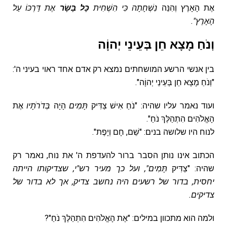
אֶת הָאָרֶץ וְהִנֵּה
נִשְׁחָתָה כִּי הִשְׁחִית
כָּל בָּשָׂר
אֶת דַּרְכּוֹ עַל
הָאָרֶץ".
וְנֹחַ מָצָא חֵן בְּעֵינֵי יְהוָֹה
בין אנשי הרשע המושחתים נמצא רק אדם אחד ראוי בעיני ה':
"וְנֹחַ מָצָא חֵן בְּעֵינֵי יְהוָֹה".
ועוד נאמר עליו שהיה: "נֹחַ אִישׁ צַדִּיק
תָּמִים
הָיָה
בְּדֹרֹתָיו
אֶת
הָאֱלֹהִים הִתְהַלֶּךְ נֹחַ".
לנוח היו שלושה בנים: "שֵׁם, חָם וְיָפֶת".
הכתוב אינו נותן הסבר ברור להעדפת ה' את נוח, נאמר רק
שהיה: "צַדִּיק
תָּמִים", ועל כך מעיר רש"י,
שצדיקותו הייתה
יחסית, בדור של רשעים היה נחשב צדיק, אך לא בדור של
צדיקים.
ולמה הוא מתכוון במילים: "אֶת הָאֱלֹהִים הִתְהַלֶּךְ נֹחַ"?