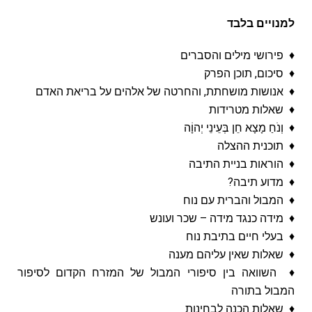
למנויים בלבד
♦ פירושי מילים והסברים
♦ סיכום, תוכן הפרק
♦ אנושות מושחתת, והחרטה של אלהים על בריאת האדם
♦ שאלות מטרידות
♦ וְנֹחַ מָצָא חֵן בְּעֵינֵי יְהוָֹה
♦ תוכנית ההצלה
♦ הוראות בניית התיבה
♦ מדוע תיבה?
♦ המבול והברית עם נוח
♦ מידה כנגד מידה – שכר ועונש
♦ בעלי חיים בתיבת נוח
♦ שאלות שאין עליהם מענה
♦ השוואה בין סיפורי המבול של המזרח הקדום לסיפור
המבול בתורה
♦ שאלות הכנה לבחינות