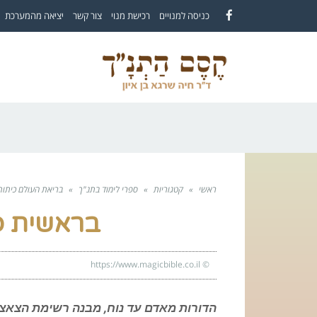
לתוכן
כניסה למנויים
רכישת מנוי
צור קשר
יציאה מהמערכת
Facebook
ראשי
»
קטגוריות
»
ספרי לימוד בתנ"ך
»
בריאת העולם כיתות
בראשית פ
https://www.magicbible.co.il
©
הדורות מאדם עד נוח, מבנה רשימת הצאצ