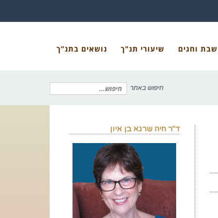
שבת וחגים
שיעורי תנ"ך
נושאים בתנ”ך
חיפוש באתר
חיפוש
ד"ר חיה שרגא בן איון
עבור: