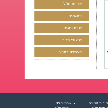
אגדות חז"ל
פתגמים
שבת וחגים
שיעורי תנ"ך
העשרה בתנ”ך
סיפורי התורה
שבת וחגים