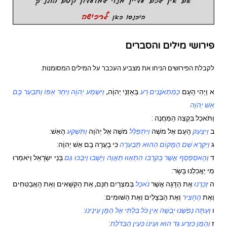
פירושי מילים והסברים
לקבלת הפירושים הניחו את מצביע העכבר על המילים המסומנות.
א
וַיְהִי הָעָם
כְּמִתְאֹנֲנִים רַע
בְּאָזְנֵי יְהוָֹה,
וַיִּשְׁמַע יְהוָֹה וַיִּחַר אַפּוֹ וַתִּבְעַר בָּם
אֵשׁ יְהֹוָה
וַתֹּאכַל בִּקְצֵה הַמַּחֲנֶה
:
ב
וַיִּצְעַק
הָעָם אֶל משֶׁה
וַיִּתְפַּלֵּל
משֶׁה אֶל יְהֹוָה
וַתִּשְׁקַע
הָאֵשׁ:
ג
וַיִּקְרָא שֵׁם הַמָּקוֹם הַהוּא תַּבְעֵרָה
כִּי בָעֲרָה בָם אֵשׁ יְהוָֹה:
ד
וְהָאסַפְסֻף אֲשֶׁר בְּקִרְבּוֹ הִתְאַוּוּ תַּאֲוָה וַיָּשֻׁבוּ וַיִּבְכּוּ גַּם
בְּנֵי יִשְׂרָאֵל וַיֹּאמְרוּ
מִי יַאֲכִלֵנוּ בָּשָׂר:
ה
זָכַרְנוּ
אֶת הַדָּגָה אֲשֶׁר
נֹאכַל
בְּמִצְרַיִם חִנָּם, אֵת הַקִּשֻּׁאִים וְאֵת הָאֲבַטִּחִים
וְאֶת
הֶחָצִיר
וְאֶת הַבְּצָלִים וְאֶת הַשּׁוּמִים:
ו
וְעַתָּה נַפְשֵׁנוּ יְבֵשָׁה אֵין כֹּל בִּלְתִּי אֶל הַמָּן עֵינֵינוּ
:
ז
וְהַמָּן כִּזְרַע גַּד הוּא וְעֵינוֹ כְּעֵין הַבְּדֹלַח
: