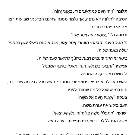
תלונה
: "וַיְהִי הָעָם
כְּמִתְאֹנֲנִים רַע
בְּאָזְנֵי יְהוָֹה".
הסיבה לתלונה לא נתנה, אך נלמד ממנה שהעם הביע אי שביעות רצון
מתנאי חייהם במדבר.
תגובה ה':
"
וַיִּשְׁמַע יְהוָֹה וַיִּחַר אַפּוֹ".
ה' הגיב בזעם.
הביטוי הציורי וַיִּחַר אַפּוֹ
, מבטא כעס כאילו עשן כבתנור
עולה מאפו של ה'.
ביטוי זה חוזר פעמים רבות בתנ"ך לתיאור כעסו של ה'.
ענישה
: "
וַתִּבְעַר בָּם אֵשׁ יְהֹוָה וַתֹּאכַל בִּקְצֵה הַמַּחֲנֶה".
ה' משלח אש בקצה המחנה.
האש האוכלת אף היא ביטוי ציורי, מטפורי. האש מכלה כל מה שבדרכה,
היא כמי שאוכל כל מה שמונח לפניו.
צעקה
: "
וַיִּצְעַק
הָעָם אֶל משֶׁה".
העם ביקש את עזרת משה.
ישועה
: "
וַיִּתְפַּלֵּל
משֶׁה אֶל יְהֹוָה
וַתִּשְׁקַע
הָאֵשׁ".
משה התפלל לה', ובעקבות תפילתו דעכה האש.
המקום נקרא על שם האירוע בשם: "
תַּבְעֵרָה,
כִּי בָעֲרָה בָם אֵשׁ יְהוָֹה".