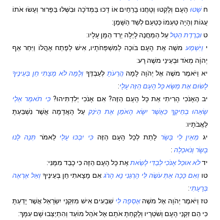
ח
שָׁטוּ
הָעָם וְלָקְטוּ וְטָחֲנוּ בָרֵחַיִם אוֹ דָכוּ בַּמְּדֹכָה וּבִשְּׁלוּ בַּפָּרוּר וְעָשׂוּ אֹתוֹ
עֻגוֹת וְהָיָה טַעְמוֹ כְּטַעַם לְשַׁד הַשָּׁמֶן:
ט
וּבְרֶדֶת הַטַּל
עַל הַמַּחֲנֶה לָיְלָה יֵרֵד הַמָּן עָלָיו:
י
וַיִּשְׁמַע
משֶׁה אֶת הָעָם בֹּוכֶה לְמִשְׁפְּחֹתָיו, אִישׁ לְפֶתַח אָהֳלוֹ וַיִּחַר אַף
יְהוָֹה מְאֹד וּבְעֵינֵי משֶׁה רָע:
יא
וַיֹּאמֶר משֶׁה אֶל יְהֹוָה לָמָה
הֲרֵעֹתָ
לְעַבְדֶּךָ
וְלָמָּה לֹא מָצָתִי חֵן בְּעֵינֶיךָ
לָשׂוּם אֶת מַשָּׂא כָּל הָעָם הַזֶּה עָלָי
:
יב
הֶאָנֹכִי הָרִיתִי אֵת כָּל הָעָם הַזֶּה? אִם אָנֹכִי יְלִדְתִּיהוּ?
כִּי תֹאמַר אֵלַי
שָׂאֵהוּ בְחֵיקֶךָ כַּאֲשֶׁר יִשָּׂא הָאֹמֵן אֶת הַיֹּנֵק
עַל הָאֲדָמָה אֲשֶׁר נִשְׁבַּעְתָּ
לַאֲבֹתָיו:
יג
מֵאַיִן לִי בָּשָׂר
לָתֵת לְכָל הָעָם הַזֶּה
כִּי יִבְכּוּ עָלַי
לֵאמֹר
תְּנָה לָּנוּ
בָשָׂר וְנֹאכֵלָה
:
יד
לֹא אוּכַל אָנֹכִי לְבַדִּי לָשֵׂאת
אֶת כָּל הָעָם הַזֶּה כִּי כָבֵד מִמֶּנִּי:
טו
וְאִם כָּכָה אַתְּ עֹשֶׂה לִּי הָרְגֵנִי נָא הָרֹג
אִם מָצָאתִי חֵן בְּעֵינֶיךָ
וְאַל אֶרְאֶה
בְּרָעָתִי
:
טז
וַיֹּאמֶר יְהֹוָה אֶל משֶׁה
אֶסְפָה לִּי
שִׁבְעִים אִישׁ מִזִּקְנֵי יִשְׂרָאֵל אֲשֶׁר יָדַעְתָּ
כִּי הֵם זִקְנֵי הָעָם וְשֹׁטְרָיו וְלָקַחְתָּ אֹתָם אֶל אֹהֶל מוֹעֵד וְהִתְיַצְּבוּ שָׁם עִמָּךְ: