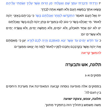
יז
וְיָרַדְתִּי וְדִבַּרְתִּי עִמְּךָ שָׁם וְאָצַלְתִּי מִן הָרוּחַ אֲשֶׁר עָלֶיךָ וְשַׂמְתִּי עֲלֵיהֶם
וְנָשְׂאוּ אִתְּךָ בְּמַשָּׂא הָעָם וְלֹא תִשָּׂא אַתָּה לְבַדֶּךָ:
יח
וְאֶל הָעָם תֹּאמַר
הִתְקַדְּשׁוּ לְמָחָר וַאֲכַלְתֶּם בָּשָׂר
כִּי בְּכִיתֶם בְּאָזְנֵי יְהֹוָה
לֵאמֹר: מִי יַאֲכִלֵנוּ בָּשָׂר כִּי טוֹב לָנוּ בְּמִצְרָיִם וְנָתַן יְהוָֹה לָכֶם בָּשָׂר וַאֲכַלְתֶּם:
יט
לֹא יוֹם אֶחָד תֹּאכְלוּן, וְלֹא יוֹמָיִם, וְלֹא חֲמִשָּׁה יָמִים, וְלֹא עֲשָׂרָה יָמִים
וְלֹא עֶשְׂרִים יוֹם:
כ
עַד חֹדֶשׁ יָמִים עַד אֲשֶׁר יֵצֵא מֵאַפְּכֶם וְהָיָה לָכֶם לְזָרָא
יַעַן כִּי מְאַסְתֶּם
אֶת יְהוָֹה אֲשֶׁר בְּקִרְבְּכֶם וַתִּבְכּוּ לְפָנָיו לֵאמֹר לָמָּה זֶּה יָצָאנוּ מִמִּצְרָיִם:
להמשך קריאה
תלונה, אש ותבערה
פסוקים א-ג
בפסוקים אלה מופיעה נוסחה קבועה המאפיינת את מערכת היחסים
בין העם לה':
תלונה, עונש, צעקה ישועה
.
משה משמש בתהליך הזה בתפקיד מתווך.