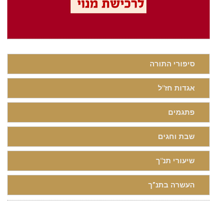
סיפורי התורה
אגדות חז"ל
פתגמים
שבת וחגים
שיעורי תנ"ך
העשרה בתנ”ך