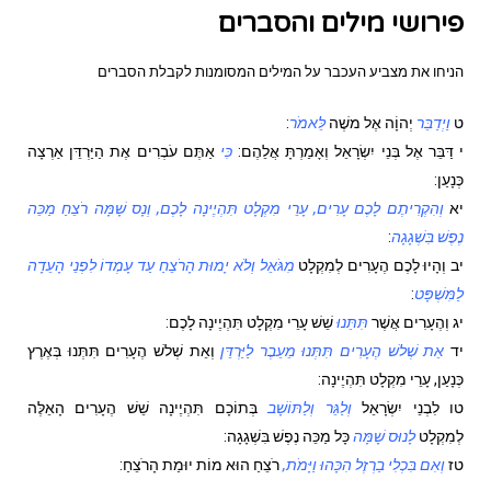
פירושי מילים והסברים
הניחו את מצביע העכבר על המילים המסומנות לקבלת הסברים
ט
וַיְדַבֵּר
יְהוָֹה אֶל משֶׁה
לֵּאמֹר
:
י
דַּבֵּר אֶל בְּנֵי יִשְׂרָאֵל וְאָמַרְתָּ אֲלֵהֶם:
כִּי
אַתֶּם עֹבְרִים אֶת הַיַּרְדֵּן אַרְצָה
כְּנָעַן:
יא
וְהִקְרִיתֶם לָכֶם עָרִים, עָרֵי מִקְלָט תִּהְיֶינָה לָכֶם, וְנָס שָׁמָּה רֹצֵחַ מַכֵּה
נֶפֶשׁ בִּשְׁגָגָה
:
יב
וְהָיוּ לָכֶם הֶעָרִים לְמִקְלָט
מִגֹּאֵל וְלֹא יָמוּת הָרֹצֵחַ עַד עָמְדוֹ לִפְנֵי הָעֵדָה
לַמִּשְׁפָּט
:
יג
וְהֶעָרִים אֲשֶׁר
תִּתֵּנוּ
שֵׁשׁ עָרֵי מִקְלָט תִּהְיֶינָה לָכֶם:
יד
אֵת שְׁלשׁ הֶעָרִים תִּתְּנוּ מֵעֵבֶר לַיַּרְדֵּן
וְאֵת שְׁלשׁ הֶעָרִים תִּתְּנוּ בְּאֶרֶץ
כְּנָעַן, עָרֵי מִקְלָט תִּהְיֶינָה:
טו
לִבְנֵי יִשְׂרָאֵל
וְלַגֵּר וְלַתּוֹשָׁב
בְּתוֹכָם תִּהְיֶינָה שֵׁשׁ הֶעָרִים הָאֵלֶּה
לְמִקְלָט
לָנוּס שָׁמָּה
כָּל מַכֵּה נֶפֶשׁ בִּשְׁגָגָה:
טז
וְאִם בִּכְלִי בַרְזֶל הִכָּהוּ וַיָּמֹת,
רֹצֵחַ הוּא מוֹת יוּמַת הָרֹצֵחַ: