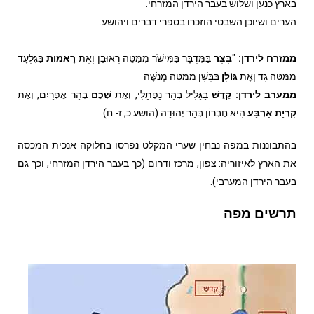
בארץ כנען ושלוש בעבר הירדן המזרחי.
הערים ושיוכן השבטי הוזכרו בספרי דברים ויהושע.
ממזרח לירדן:
"
בֶּצֶר
בַּמִּדְבָּר בַּמִּישֹׁר מִמַּטֵּה רְאוּבֵן וְאֶת
רָאמוֹת
בַּגִּלְעָד
מִמַּטֵּה גָד וְאֶת
גּוֹלָן
בַּבָּשָׁן מִמַּטֵּה מְנַשֶּׁה
ממערב לירדן:
קֶדֶשׁ
בַּגָּלִיל בְּהַר נַפְתָּלִי, וְאֶת
שְׁכֶם
בְּהַר אֶפְרָיִם, וְאֶת
קִרְיַת אַרְבַּע
הִיא חֶבְרוֹן בְּהַר יְהוּדָה (הושע כ, ז- ח).
בהתבוננות במפה נבחין שערי המקלט נפרסו בחלוקה אנכית המכסה
את הארץ לאיזוריה: צפון, מרכז ודרום (כך בעבר הירדן המזרחי, וכך גם
בעבר הירדן המערבי).
תרשים מפה