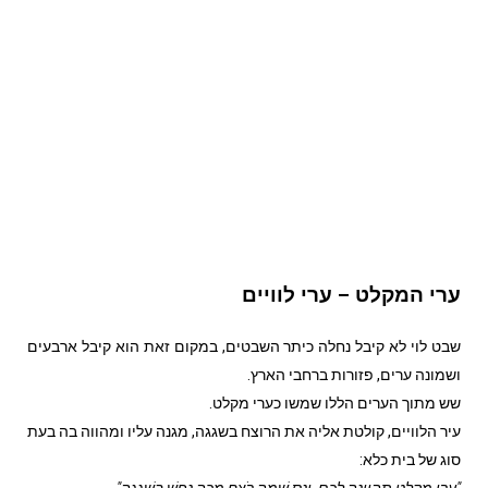
ערי המקלט – ערי לוויים
שבט לוי לא קיבל נחלה כיתר השבטים, במקום זאת הוא קיבל ארבעים
ושמונה ערים, פזורות ברחבי הארץ.
שש מתוך הערים הללו שמשו כערי מקלט.
עיר הלוויים, קולטת אליה את הרוצח בשגגה, מגנה עליו ומהווה בה בעת
סוג של בית כלא:
"עָרֵי מִקְלָט תִּהְיֶינָה לָכֶם, וְנָס שָׁמָּה רֹצֵחַ מַכֵּה נֶפֶשׁ בִּשְׁגָגָה".