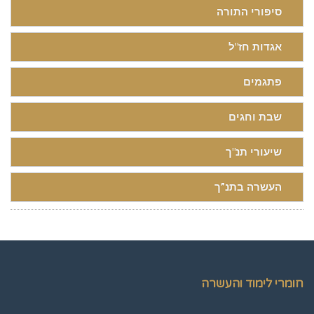
סיפורי התורה
אגדות חז"ל
פתגמים
שבת וחגים
שיעורי תנ"ך
העשרה בתנ”ך
חומרי לימוד והעשרה