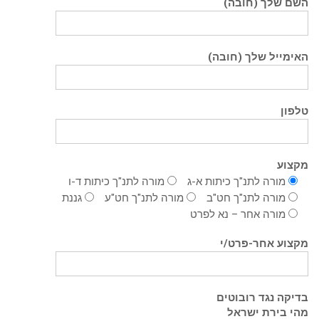
השם שלך (חובה)
האימייל שלך (חובה)
טלפון
מקצוע
מורה לתנ"ך כיתות א-ג
מורה לתנ"ך כיתות ד-ו
מורה לתנ"ך חט"ב
מורה לתנ"ך חט"ע
גננת
מורה אחר – נא לפרט
מקצוע אחר-פרט/י
בדיקה נגד רובוטים
מהי בירת ישראל