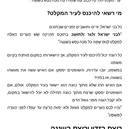
מי רשאי להיכנס לעיר המקלט?
כל בני ישראל, זרים ותושבים זמניים שבתוכם.
"
לִבְנֵי יִשְׂרָאֵל
וְלַגֵּר וְלַתּוֹשָׁב
בְּתוֹכָם תִּהְיֶינָה שֵׁשׁ הֶעָרִים הָאֵלֶּה
לְמִקְלָט
לָנוּס שָׁמָּה
כָּל מַכֵּה נֶפֶשׁ בִּשְׁגָגָה".
כל רוצח יכול להיכנס לעיר המקלט, אך הישארותו במקום מותנת בקיום
משפט.
במשפט, יגבו עדויות, והשופטים יפסקו אם האיש עשה את מעשהו
בשגגה, או במזיד.
אם האיש הרג שלא מתוך כוונה הוא יישאר בעיר המקלט. אולם, אם
השופטים יפסקו שרצח מתוך כוונה תחילה לא יוכל להישאר במקום,
ולא יקבל הגנה מפני גואל הדם:
"וְהָיוּ לָכֶם הֶעָרִים לְמִקְלָט
מִגֹּאֵל וְלֹא יָמוּת הָרֹצֵחַ עַד עָמְדוֹ לִפְנֵי הָעֵדָה
לַמִּשְׁפָּט"
.
רוצח בזדון ורוצח בשגגה