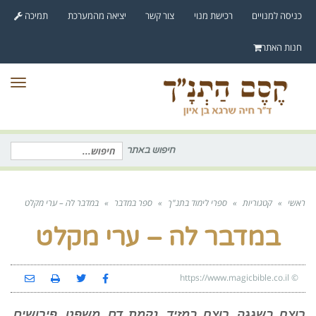
לתוכן
כניסה למנויים
רכישת מנוי
צור קשר
יציאה מהמערכת
תמיכה
חנות האתר
תפר
חיפוש באתר
חיפוש
עבור:
ראשי
»
קטגוריות
»
ספרי לימוד בתנ"ך
»
ספר במדבר
»
במדבר לה – ערי מקלט
במדבר לה – ערי מקלט
https://www.magicbible.co.il
©
רוצח בשגגה, רוצח במזיד, נקמת דם, משפט, פירושים,