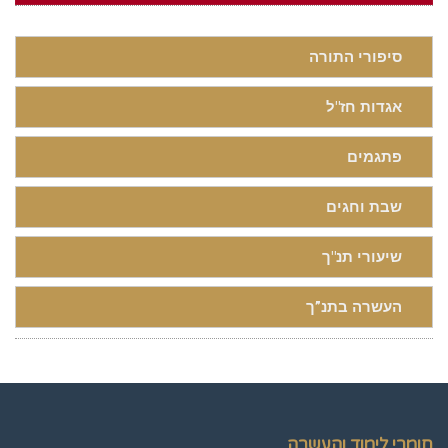
סיפורי התורה
אגדות חז"ל
פתגמים
שבת וחגים
שיעורי תנ"ך
העשרה בתנ”ך
חומרי לימוד והעשרה