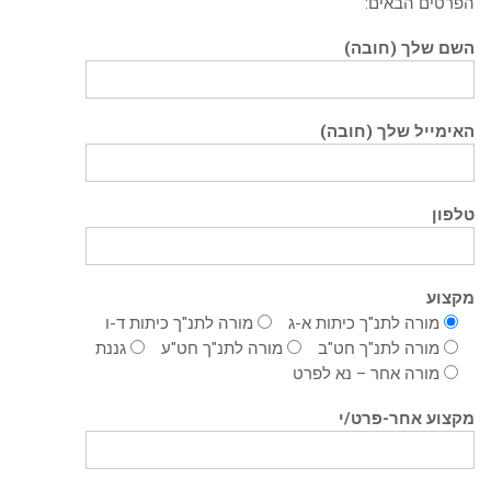
הפרטים הבאים:
השם שלך (חובה)
האימייל שלך (חובה)
טלפון
מקצוע
מורה לתנ"ך כיתות א-ג
מורה לתנ"ך כיתות ד-ו
מורה לתנ"ך חט"ב
מורה לתנ"ך חט"ע
גננת
מורה אחר – נא לפרט
מקצוע אחר-פרט/י