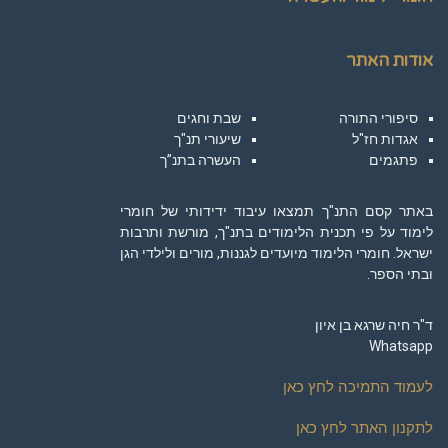
אודות האתר
סיפורי התורה
שבת וחגים
אגדות חז"ל
שיעורי תנ"ך
פתגמים
העשרה בתנ”ך
באתר קסם התנ"ך תמצאו עיבוד ידידותי של חומרי
לימוד על פי תכנית הלימודים בתנ"ך, מורשת ותרבות
ישראל. חומרי הלימוד מיועדים לגננות, מורים ולילדי הגן
ובתי הספר.
ד"ר חיה שרגא בן איון
Whatsapp
לעמוד התמיכה לחץ כאן
לתקנון האתר לחץ כאן