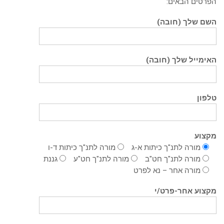
הפרטים הבאים:
השם שלך (חובה)
האימייל שלך (חובה)
טלפון
מקצוע
מורה לתנ"ך כיתות א-ג
מורה לתנ"ך כיתות ד-ו
מורה לתנ"ך חט"ב
מורה לתנ"ך חט"ע
גננת
מורה אחר – נא לפרט
מקצוע אחר-פרט/י