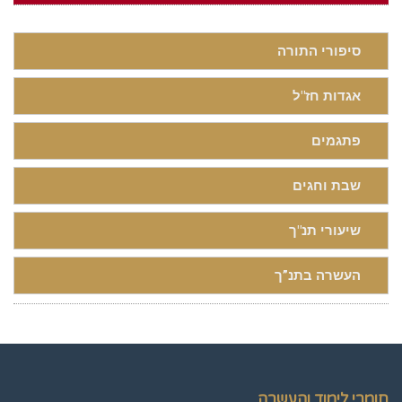
סיפורי התורה
אגדות חז"ל
פתגמים
שבת וחגים
שיעורי תנ"ך
העשרה בתנ”ך
חומרי לימוד והעשרה