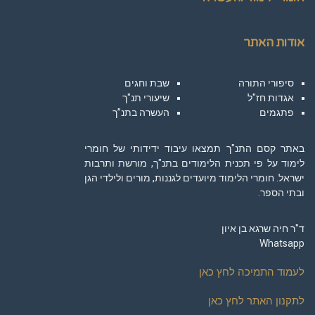
אודות האתר
סיפורי התורה
שבת וחגים
אגדות חז"ל
שיעורי תנ"ך
פתגמים
העשרה בתנ”ך
באתר קסם התנ"ך תמצאו עיבוד ידידותי של חומרי
לימוד על פי תכנית הלימודים בתנ"ך, מורשת ותרבות
ישראל. חומרי הלימוד מיועדים לגננות, מורים ולילדי הגן
ובתי הספר.
ד"ר חיה שרגא בן איון
Whatsapp
לעמוד התמיכה לחץ כאן
לתקנון האתר לחץ כאן