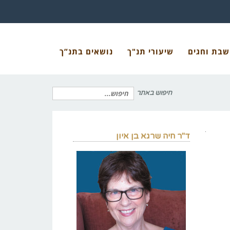
שבת וחגים
שיעורי תנ"ך
נושאים בתנ”ך
חיפוש באתר
חיפוש
ד"ר חיה שרגא בן איון
עבור: