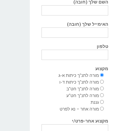
השם שלך (חובה)
האימייל שלך (חובה)
טלפון
מקצוע
מורה לתנ"ך כיתות א-ג
מורה לתנ"ך כיתות ד-ו
מורה לתנ"ך חט"ב
מורה לתנ"ך חט"ע
גננת
מורה אחר – נא לפרט
מקצוע אחר-פרט/י