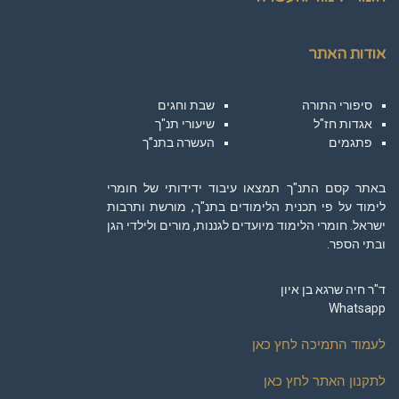
אודות האתר
סיפורי התורה
שבת וחגים
אגדות חז"ל
שיעורי תנ"ך
פתגמים
העשרה בתנ”ך
באתר קסם התנ"ך תמצאו עיבוד ידידותי של חומרי
לימוד על פי תכנית הלימודים בתנ"ך, מורשת ותרבות
ישראל. חומרי הלימוד מיועדים לגננות, מורים ולילדי הגן
ובתי הספר.
ד"ר חיה שרגא בן איון
Whatsapp
לעמוד התמיכה לחץ כאן
לתקנון האתר לחץ כאן