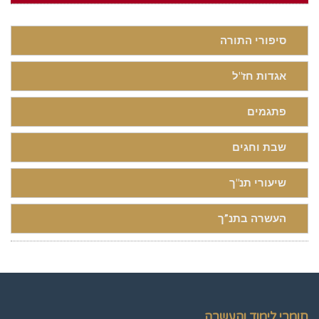
סיפורי התורה
אגדות חז"ל
פתגמים
שבת וחגים
שיעורי תנ"ך
העשרה בתנ”ך
חומרי לימוד והעשרה