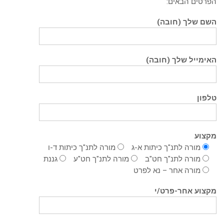
הפרטים הבאים:
השם שלך (חובה)
האימייל שלך (חובה)
טלפון
מקצוע
מורה לתנ"ך כיתות א-ג
מורה לתנ"ך כיתות ד-ו
מורה לתנ"ך חט"ב
מורה לתנ"ך חט"ע
גננת
מורה אחר – נא לפרט
מקצוע אחר-פרט/י