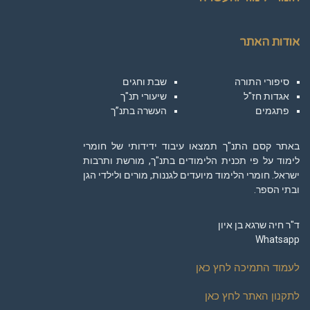
אודות האתר
סיפורי התורה
שבת וחגים
אגדות חז"ל
שיעורי תנ"ך
פתגמים
העשרה בתנ”ך
באתר קסם התנ"ך תמצאו עיבוד ידידותי של חומרי
לימוד על פי תכנית הלימודים בתנ"ך, מורשת ותרבות
ישראל. חומרי הלימוד מיועדים לגננות, מורים ולילדי הגן
ובתי הספר.
ד"ר חיה שרגא בן איון
Whatsapp
לעמוד התמיכה לחץ כאן
לתקנון האתר לחץ כאן