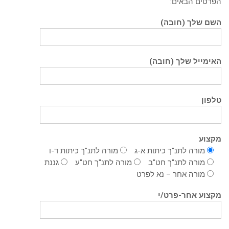
הפרטים הבאים:
השם שלך (חובה)
האימייל שלך (חובה)
טלפון
מקצוע
מורה לתנ"ך כיתות א-ג
מורה לתנ"ך כיתות ד-ו
מורה לתנ"ך חט"ב
מורה לתנ"ך חט"ע
גננת
מורה אחר – נא לפרט
מקצוע אחר-פרט/י