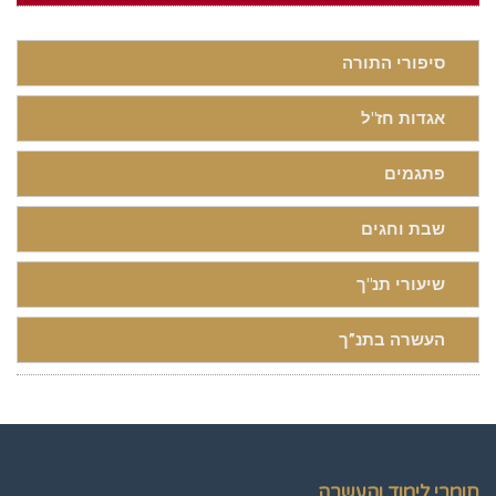
סיפורי התורה
אגדות חז"ל
פתגמים
שבת וחגים
שיעורי תנ"ך
העשרה בתנ”ך
חומרי לימוד והעשרה