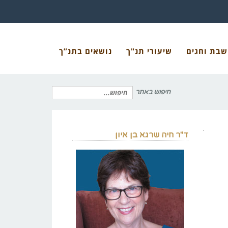
שבת וחגים
שיעורי תנ"ך
נושאים בתנ”ך
חיפוש באתר
חיפוש
ד"ר חיה שרגא בן איון
עבור: