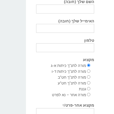
השם שלך (חובה)
האימייל שלך (חובה)
טלפון
מקצוע
מורה לתנ"ך כיתות א-ג
מורה לתנ"ך כיתות ד-ו
מורה לתנ"ך חט"ב
מורה לתנ"ך חט"ע
גננת
מורה אחר – נא לפרט
מקצוע אחר-פרט/י