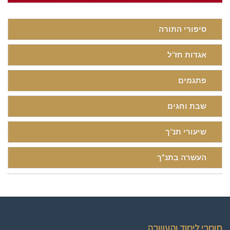
סיפורי התורה
אגדות חז"ל
פתגמים
שבת וחגים
שיעורי תנ"ך
העשרה בתנ”ך
חומרי לימוד והעשרה