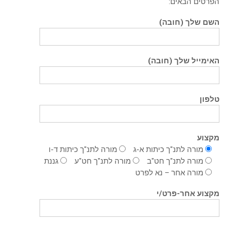
הפרטים הבאים:
השם שלך (חובה)
האימייל שלך (חובה)
טלפון
מקצוע
מורה לתנ"ך כיתות א-ג
מורה לתנ"ך כיתות ד-ו
מורה לתנ"ך חט"ב
מורה לתנ"ך חט"ע
גננת
מורה אחר – נא לפרט
מקצוע אחר-פרט/י