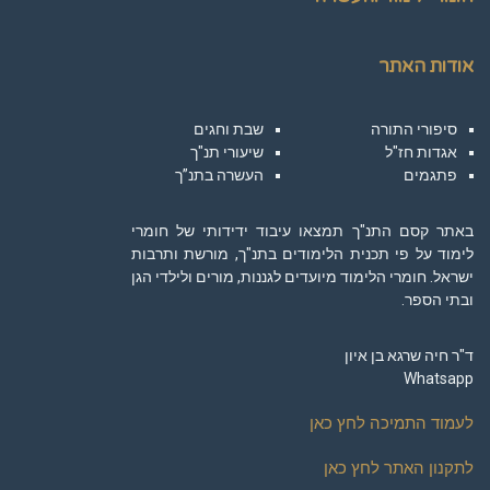
אודות האתר
סיפורי התורה
שבת וחגים
אגדות חז"ל
שיעורי תנ"ך
פתגמים
העשרה בתנ”ך
באתר קסם התנ"ך תמצאו עיבוד ידידותי של חומרי
לימוד על פי תכנית הלימודים בתנ"ך, מורשת ותרבות
ישראל. חומרי הלימוד מיועדים לגננות, מורים ולילדי הגן
ובתי הספר.
ד"ר חיה שרגא בן איון
Whatsapp
לעמוד התמיכה לחץ כאן
לתקנון האתר לחץ כאן