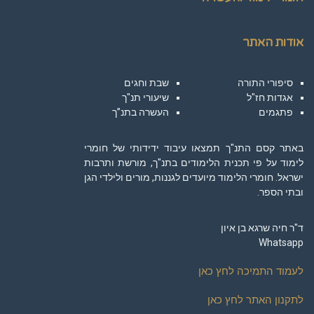
אודות האתר
סיפורי התורה
שבת וחגים
אגדות חז"ל
שיעורי תנ"ך
פתגמים
העשרה בתנ”ך
באתר קסם התנ"ך תמצאו עיבוד ידידותי של חומרי
לימוד על פי תכנית הלימודים בתנ"ך, מורשת ותרבות
ישראל. חומרי הלימוד מיועדים לגננות, מורים ולילדי הגן
ובתי הספר.
ד"ר חיה שרגא בן איון
Whatsapp
לעמוד התמיכה לחץ כאן
לתקנון האתר לחץ כאן