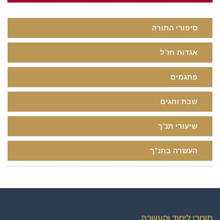
סיפורי התורה
אגדות חז"ל
פתגמים
שבת וחגים
שיעורי תנ"ך
העשרה בתנ”ך
חומרי לימוד והעשרה