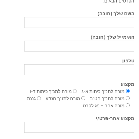
הפרטים הבאים:
השם שלך (חובה)
האימייל שלך (חובה)
טלפון
מקצוע
מורה לתנ"ך כיתות א-ג
מורה לתנ"ך כיתות ד-ו
מורה לתנ"ך חט"ב
מורה לתנ"ך חט"ע
גננת
מורה אחר – נא לפרט
מקצוע אחר-פרט/י