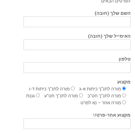
הפרטים הבאים:
השם שלך (חובה)
האימייל שלך (חובה)
טלפון
מקצוע
מורה לתנ"ך כיתות א-ג
מורה לתנ"ך כיתות ד-ו
מורה לתנ"ך חט"ב
מורה לתנ"ך חט"ע
גננת
מורה אחר – נא לפרט
מקצוע אחר-פרט/י