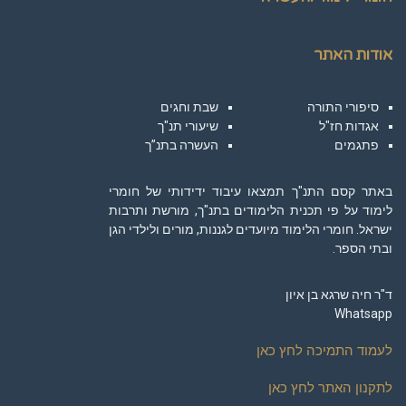
אודות האתר
סיפורי התורה
שבת וחגים
אגדות חז"ל
שיעורי תנ"ך
פתגמים
העשרה בתנ”ך
באתר קסם התנ"ך תמצאו עיבוד ידידותי של חומרי
לימוד על פי תכנית הלימודים בתנ"ך, מורשת ותרבות
ישראל. חומרי הלימוד מיועדים לגננות, מורים ולילדי הגן
ובתי הספר.
ד"ר חיה שרגא בן איון
Whatsapp
לעמוד התמיכה לחץ כאן
לתקנון האתר לחץ כאן