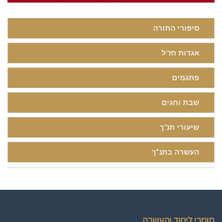
סיפורי התורה
אגדות חז"ל
פתגמים
שבת וחגים
שיעורי תנ"ך
העשרה בתנ”ך
חומרי לימוד והעשרה