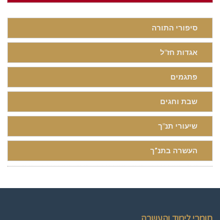
סיפורי התורה
אגדות חז"ל
פתגמים
שבת וחגים
שיעורי תנ"ך
העשרה בתנ”ך
חומרי לימוד והעשרה