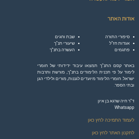
אודות האתר
סיפורי התורה
שבת וחגים
אגדות חז"ל
שיעורי תנ"ך
פתגמים
העשרה בתנ”ך
באתר קסם התנ"ך תמצאו עיבוד ידידותי של חומרי
לימוד על פי תכנית הלימודים בתנ"ך, מורשת ותרבות
ישראל. חומרי הלימוד מיועדים לגננות, מורים ולילדי הגן
ובתי הספר.
ד"ר חיה שרגא בן איון
Whatsapp
לעמוד התמיכה לחץ כאן
לתקנון האתר לחץ כאן