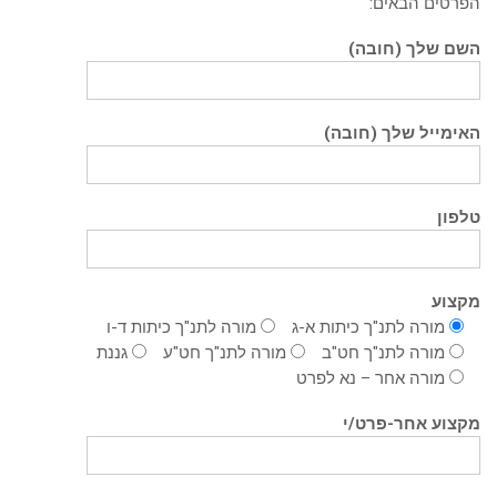
הפרטים הבאים:
השם שלך (חובה)
האימייל שלך (חובה)
טלפון
מקצוע
מורה לתנ"ך כיתות א-ג
מורה לתנ"ך כיתות ד-ו
מורה לתנ"ך חט"ב
מורה לתנ"ך חט"ע
גננת
מורה אחר – נא לפרט
מקצוע אחר-פרט/י