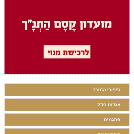
סיפורי התורה
אגדות חז"ל
פתגמים