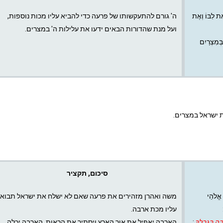
ֶת לִבּוֹ וְאֶת
ה' גורם להתעקשותו של פרעה כדי להביא עליו מכות נוספות,
ועל מנת שהדורות הבאים ידעו את עלילות ה' במצרים.
בְּמִצְרַיִם
 ישראל במצרים.
סיכום, תקציר
 אֱלֹהֵי
משה ואהרן מזהירים את פרעה שאם לא ישלח את ישראל תבוא
עליו מכת ארבה.
ֶּה בִּגְבֻלֶךָ
:
הארבה יאפיל את אור הארץ ויסתיר את הראות. הארבה יכלה