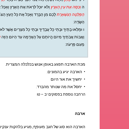
ה
וְכִסָּה אֶת עֵין הָאָרֶץ
וְלֹא יוּכַל לִרְאֹת אֶת הָאָרֶץ וְאָכַל
הַפְּלֵטָה הַנִּשְׁאֶרֶת
לָכֶם מִן הַבָּרָד וְאָכַל אֶת כָּל הָעֵץ הַצֹּ
הַשָּׂדֶה:
ו
וּמָלְאוּ בָתֶּיךָ וּבָתֵּי כָל עֲבָדֶיךָ וּבָתֵּי כָל מִצְרַיִם אֲשֶׁר לֹא
וַאֲבוֹת אֲבֹתֶיךָ מִיּוֹם הֱיוֹתָם עַל הָאֲדָמָה עַד הַיּוֹם הַזֶּה
ו
מֵעִם פַּרְעֹה:
מכת הארבה תפגע באופן אנוש בכלכלה המצרית.
• הארבה יגיע בהמונים.
• יחשיך את אור היום
• יחסל את מה שנותר מהברד.
הרחבה נוספת בפסוקים יב – טו
ארבה
הארבה הוא סוג של חגב מעופף, מגיע בלהקות ענקיו