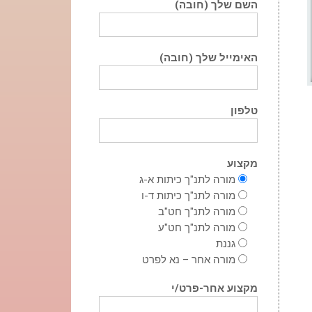
השם שלך (חובה)
האימייל שלך (חובה)
טלפון
מקצוע
מורה לתנ"ך כיתות א-ג
מורה לתנ"ך כיתות ד-ו
מורה לתנ"ך חט"ב
מורה לתנ"ך חט"ע
גננת
מורה אחר – נא לפרט
מקצוע אחר-פרט/י