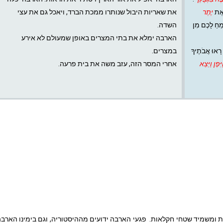
 אֶת
יֶתֶר
את שאריות היבול שנותרו ממכת הברד, ויאכל גם את עצי
מֵחַ לָכֶם מִן
השדה.
הארבה ימלא את בתי המצרים באופן שמעולם לא אירע
 רָאוּ אֲבֹתֶיךָ
במצרים.
ַיִּפֶן וַיֵּצֵא
אחרי המסר הזה, עזב משה את בית פרעה.
ת ומשמיד שטחי חקלאות. פגעי הארבה ידועים מההיסטוריה, וגם בימינו הארב