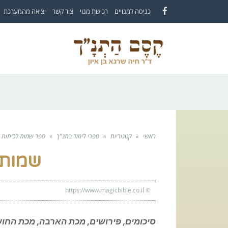
לתוכן
כניסה למנויים
רכישת מנוי
צור קשר
יציאה מהמערכת
Facebook
ראשי
»
קטגוריות
»
ספרי לימוד בתנ"ך
»
ספר שמות לכיתות 
שמות 
https://www.magicbible.co.il
©
סיכומים, פירושים, מכת הארבה, מכת החו