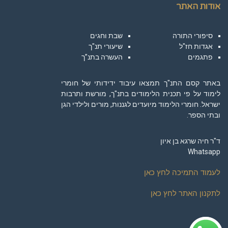
אודות האתר
סיפורי התורה
שבת וחגים
אגדות חז"ל
שיעורי תנ"ך
פתגמים
העשרה בתנ”ך
באתר קסם התנ"ך תמצאו עיבוד ידידותי של חומרי
לימוד על פי תכנית הלימודים בתנ"ך, מורשת ותרבות
ישראל. חומרי הלימוד מיועדים לגננות, מורים ולילדי הגן
ובתי הספר.
ד"ר חיה שרגא בן איון
Whatsapp
לעמוד התמיכה לחץ כאן
לתקנון האתר לחץ כאן