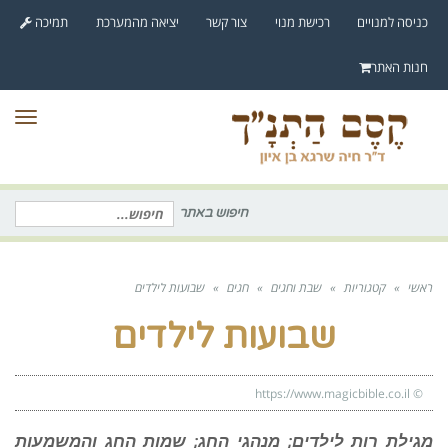
לתוכן
כניסה למנויים
רכישת מנוי
צור קשר
יציאה מהמערכת
תמיכה
חנות האתר
תפר
חיפוש באתר
חיפוש
עבור:
ראשי
»
קטגוריות
»
שבת וחגים
»
חגים
»
שבועות לילדים
שבועות לילדים
https://www.magicbible.co.il
©
מגילת רות לילדים; מנהגי החג; שמות החג והמשמעות