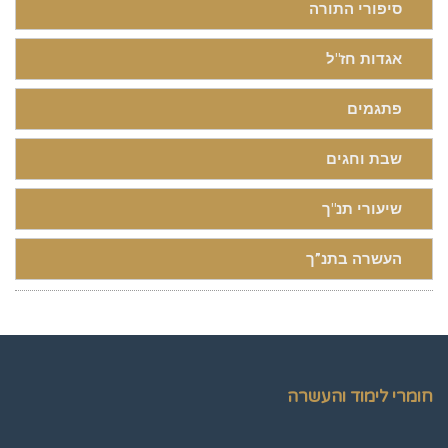
סיפורי התורה
אגדות חז"ל
פתגמים
שבת וחגים
שיעורי תנ"ך
העשרה בתנ”ך
חומרי לימוד והעשרה