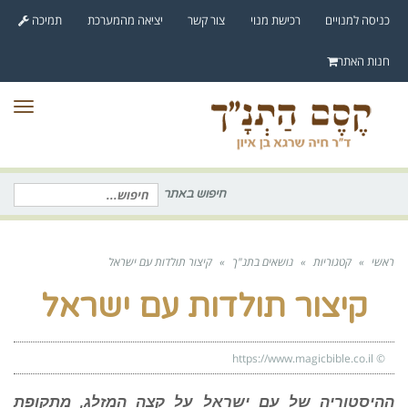
לתוכן
כניסה למנויים
רכישת מנוי
צור קשר
יציאה מהמערכת
תמיכה
חנות האתר
תפר
חיפוש באתר
חיפוש
עבור:
ראשי
»
קטגוריות
»
נושאים בתנ"ך
»
קיצור תולדות עם ישראל
קיצור תולדות עם ישראל
https://www.magicbible.co.il
©
ההיסטוריה של עם ישראל על קצה המזלג, מתקופת