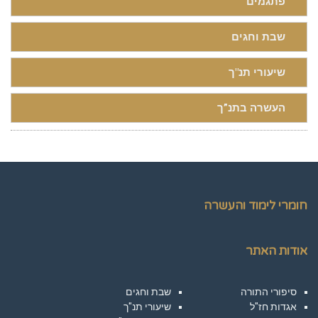
פתגמים
שבת וחגים
שיעורי תנ"ך
העשרה בתנ”ך
חומרי לימוד והעשרה
אודות האתר
סיפורי התורה
שבת וחגים
אגדות חז"ל
שיעורי תנ"ך