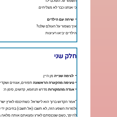
תשמור על העולם ילד
כי אנחנו כבר לא מצליחים.
•
שיחה עם הילדים
איך נשמור על העולם שלנו?
הילדים יביאו רעיונות
חלק שני
• לגימה שנייה
מן היין.
• טעימה מהקערה הראשונה
תפוזים, אגוזים ושקדי
•
אגדה מהמקורות
:
מדרש תנחומא, קדושים, סימן ח
"אמר הקדוש ברוך הוא לישראל: כשתיכנסו לארץ ישר
ולמרות השפע הזה, לא תשבו (אל תשבו) בחיבוק ידים 
להיפך, כשם שנכנסתם לארץ ומצאתם אותה מלאה בנ