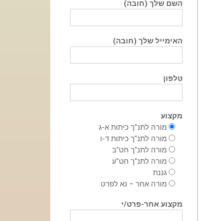
השם שלך (חובה)
האימייל שלך (חובה)
טלפון
מקצוע
מורה לתנ"ך כיתות א-ג
מורה לתנ"ך כיתות ד-ו
מורה לתנ"ך חט"ב
מורה לתנ"ך חט"ע
גננת
מורה אחר – נא לפרט
מקצוע אחר-פרט/י