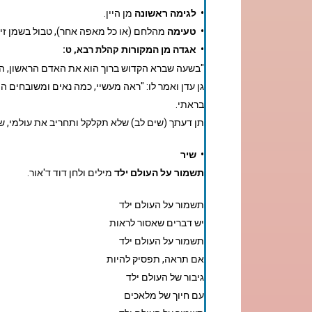
• לגימה ראשונה
מן היין.
•
טעימה
מהלחם (או כל מאפה אחר), טבול בשמן זית
•
אגדה מן המקורות
:
קהלת רבא, ט
"בשעה שברא הקדוש ברוך הוא את האדם הראשון, הרא
גן עדן ואמר לו: "ראה מעשיי, כמה נאים ומשובחים 
בראתי.
תן דעתך (שים לב) שלא תקלקל ותחריב את עולמי, שאם
•
שיר
תשמור על העולם ילד
מילים ולחן דוד ד'אור.
תשמור על העולם ילד
יש דברים שאסור לראות
תשמור על העולם ילד
אם תראה, תפסיק להיות
גיבור של העולם ילד
עם חיוך של מלאכים