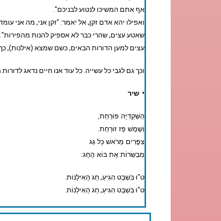
אף אתם המשיכו לנטוע לבניכם".
ואפילו יהא אדם זקן, אל יאמר: "זקן אני,
מה אני עומד
שאטע עצים, שהרי כבר לא אספיק להנות מהפירות". כ
עצים למען הדורות הבאים,
כשם שמצא (אילנות), כך 
וכך גם לגבי כל עשייה. כל עוד אנו חיים נדאג לדורות 
• שיר
הַשְּׁקֵדִיָּה פּוֹרַחַת,
וְשֶׁמֶשׁ פָּז זוֹרַחַת.
צִפֳּרִים מֵרֹאשׁ כָּל גַּג
מְבַשְּׂרוֹת אֶת בּוֹא הֶחָג:
ט"וּ בִּשְׁבָט הִגִּיעַ, חַג הָאִילָנוֹת.
ט"וּ בִּשְׁבָט הִגִּיעַ, חַג הָאִילָנוֹת.