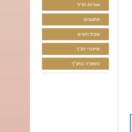
אגדות חז"ל
פתגמים
שבת וחגים
שיעורי תנ"ך
העשרה בתנ”ך