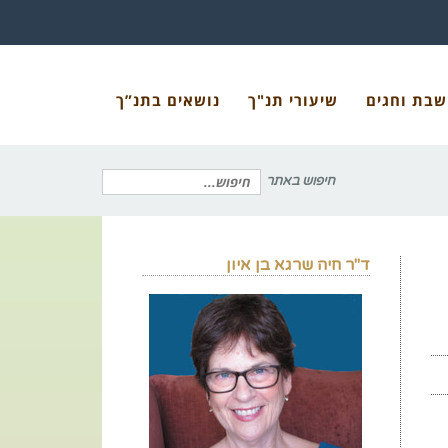
שבת וחגים
שיעורי תנ"ך
נושאים בתנ”ך
חיפוש באתר
חיפוש
ד"ר חיה שרגא בן איון
עבור: