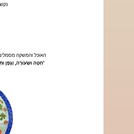
נקשט
האוכל והמשקה מסמלים
"
חִטָּה וּשְׂעֹורָה, וְגֶפֶן וּתְ