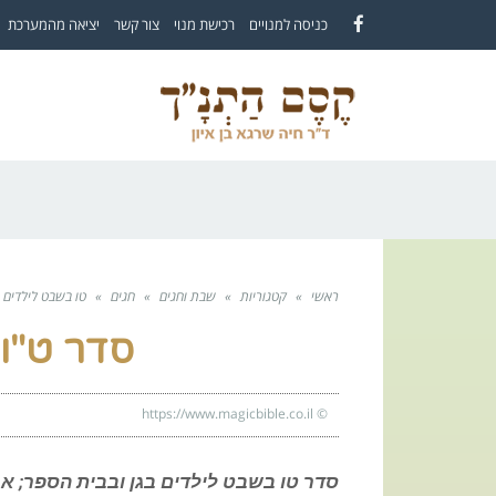
לתוכן
כניסה למנויים
רכישת מנוי
צור קשר
יציאה מהמערכת
Facebook
ראשי
»
קטגוריות
»
שבת וחגים
»
חגים
»
טו בשבט לילדים
סדר ט"ו
https://www.magicbible.co.il
©
סדר טו בשבט לילדים בגן ובבית הספר; א