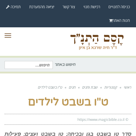
לתוכן
כניסה למנויים
רכישת מנוי
צור קשר
יציאה מהמערכת
תמיכה
חנות האתר
תפר
חיפוש באתר
חיפוש
עבור:
ראשי
»
קטגוריות
»
שבת וחגים
»
חגים
»
ט"ו בשבט לילדים
ט"ו בשבט לילדים
https://www.magicbible.co.il
©
סדר טו בשבט בגן ובכיתה; טו בשבט ועצים; פעילות